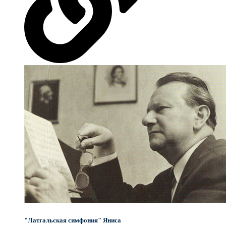
"Латгальская симфония" Яниса