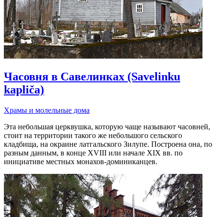
Часовня в Савелинках (Savelinku
kapliča)
Храмы и молельные дома
Эта небольшая церквушка, которую чаще называют часовней,
стоит на территории такого же небольшого сельского
кладбища, на окраине латгальского Зилупе. Построена она, по
разным данным, в конце XVIII или начале ХIX вв. по
инициативе местных монахов-доминиканцев.