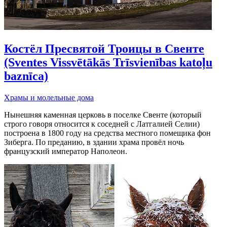
Костёл Пресвятой Троицы в Свенте
(Sventes Vissvētākās Trīsvienības katoļu
baznīca)
Храмы и молельные дома
Нынешняя каменная церковь в поселке Свенте (который
строго говоря относится к соседней с Латгалией Селии)
построена в 1800 году на средства местного помещика фон
Зиберга. По преданию, в здании храма провёл ночь
французский император Наполеон.