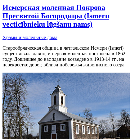
Исмерская моленная Покрова
Пресвятой Богородицы (Ismeru
vecticībnieku lūgšanu nams)
Храмы и молельные дома
Старообрядческая община в латгальском Исмери (Ismeri)
существовала давно, и первая моленная построена в 1862
году. Дошедшее до нас здание возведено в 1913-14 гг., на
перекрестке дорог, вблизи побережья живописного озера.