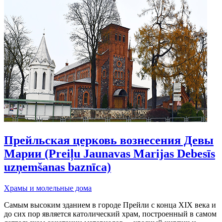
Прейльская церковь вознесения Девы
Марии (Preiļu Jaunavas Marijas Debesīs
uzņemšanas baznīca)
Храмы и молельные дома
Самым высоким зданием в городе Прейли с конца XIX века и
до сих пор является католический храм, построенный в самом