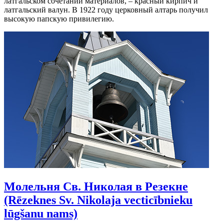
латгальском сочетании материалов, – красный кирпич и
латгальский валун. В 1922 году церковный алтарь получил
высокую папскую привилегию.
Молельня Св. Николая в Резекне
(Rēzeknes Sv. Nikolaja vecticībnieku
lūgšanu nams)