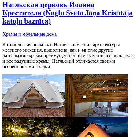
Нагльская церковь Иоанна
Крестителя (Nagļu Svētā Jāņa Kristītāja
katoļu baznīca)
Храмы и молельные дома
Католическая церковь в Нагли – памятник архитектуры
местного значения, выполнена, как и многие другие
латгальские храмы преимущественно из местного валуна. Как
и все валунные храмы, Нагльский отличается своими
особенностями кладки.