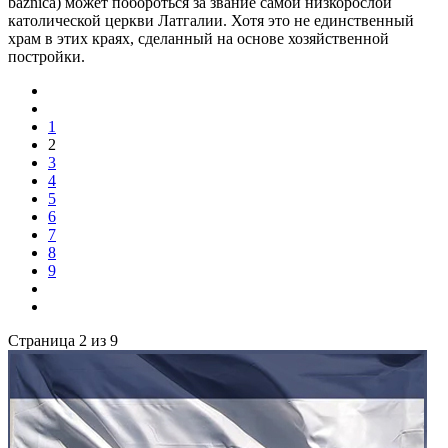
baznīca) может побороться за звание самой низкорослой
католической церкви Латгалии. Хотя это не единственный
храм в этих краях, сделанный на основе хозяйственной
постройки.
1
2
3
4
5
6
7
8
9
Страница 2 из 9