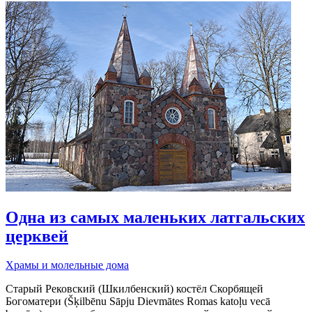
Одна из самых маленьких латгальских
церквей
Храмы и молельные дома
Старый Рековский (Шкилбенский) костёл Скорбящей
Богоматери (Šķilbēnu Sāpju Dievmātes Romas katoļu vecā