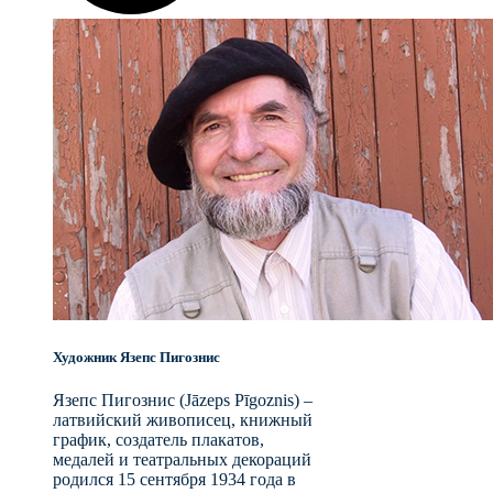
Художник Язепс Пигознис
Язепс Пигознис (Jāzeps Pīgoznis) –
латвийский живописец, книжный
график, создатель плакатов,
медалей и театральных декораций
родился 15 сентября 1934 года в