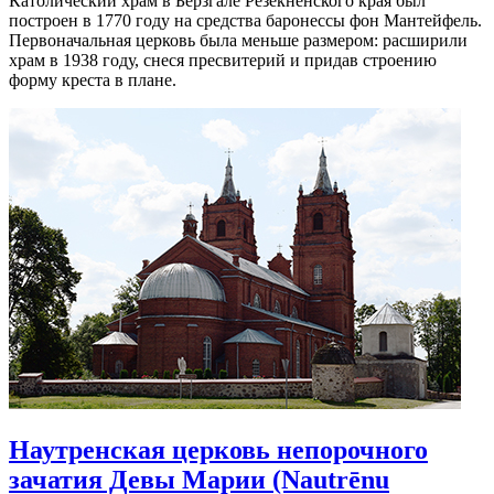
Католический храм в Берзгале Резекненского края был
построен в 1770 году на средства баронессы фон Мантейфель.
Первоначальная церковь была меньше размером: расширили
храм в 1938 году, снеся пресвитерий и придав строению
форму креста в плане.
Наутренская церковь непорочного
зачатия Девы Марии (Nautrēnu