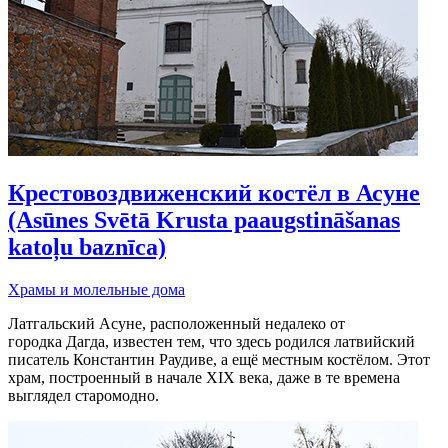
Крестовоздвиженский костёл в Асуне
(Asūnes Svētā Krusta paaugstināšanas
katoļu baznīca)
Храмы и молельные дома
Латгальский Асуне, расположенный недалеко от
городка Дагда, известен тем, что здесь родился латвийский
писатель Константин Раудиве, а ещё местным костёлом. Этот
храм, построенный в начале XIX века, даже в те времена
выглядел старомодно.