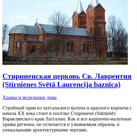
Стирниенская церковь Св. Лаврентия
(Stirnienes Svētā Laurencija baznīca)
Храмы и молельные дома
Стройный храм из латгальского валуна и красного кирпича с
начала XX века стоит в посёлке Стирниене (Stirnienē)
Вараклянского края Латгалии. Как и все кирпично-валунные
храмы региона, он отличается и узнаваемым образом, и
уникальными архитектурными чертами.