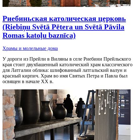
Риебиньская католическая церковь
(Riebiņu Svētā Pētera un Svētā Pāvila
Romas katoļu baznīca)
Храмы и молельные дома
У дороги из Прейли в Виляны в селе Риебини Прейльского
края стоит двухбашенный католический храм классического
для Латгалии облика: шлифованный латгальский валун и
красный кирпич. Храм во имя Святых Петра и Павла был
освящен в начале XX в.