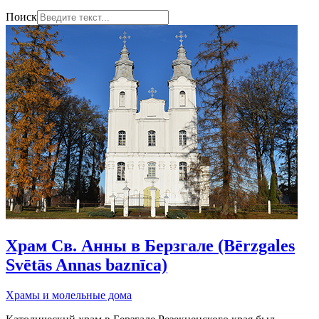
Поиск
Храм Св. Анны в Берзгале (Bērzgales
Svētās Annas baznīca)
Храмы и молельные дома