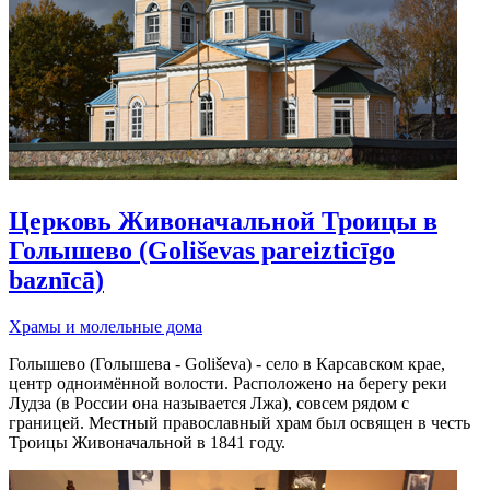
Церковь Живоначальной Троицы в
Голышево (Goliševas pareizticīgo
baznīcā)
Храмы и молельные дома
Голышево (Голышева - Goliševa) - село в Карсавском крае,
центр одноимённой волости. Расположено на берегу реки
Лудза (в России она называется Лжа), совсем рядом с
границей. Местный православный храм был освящен в честь
Троицы Живоначальной в 1841 году.