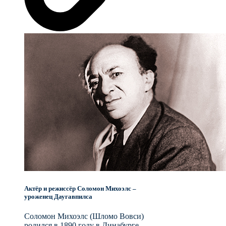
Актёр и режиссёр Соломон Михоэлс –
уроженец Даугавпилса
Соломон Михоэлс (Шломо Вовси)
родился в 1890 году в Динабурге,