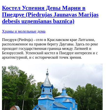
Костел Успения Девы Марии в
Пиедруе (Piedrujas Jaunavas Marijas
debesīs uzņemšanas baznīca)
Храмы и молельные дома
Пиедруя (Piedruja) - село в Краславском крае Латгалии,
расположенное на правом берегу Даугавы. Здесь по реке
проходит государственная граница между Латвией и
Белоруссией. Успенский костел в Пиедруе интересен и с
архитектурной, и с исторической точек зрения.