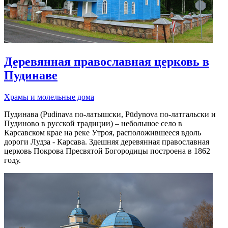
Деревянная православная церковь в
Пудинаве
Храмы и молельные дома
Пудинава (Pudinava по-латышски, Pūdynova по-латгальски и
Пудиново в русской традиции) – небольшое село в
Карсавском крае на реке Утроя, расположившееся вдоль
дороги Лудза - Карсава. Здешняя деревянная православная
церковь Покрова Пресвятой Богородицы построена в 1862
году.