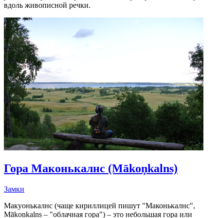
вдоль живописной речки.
Гора Маконькалнс (Mākoņkalns)
Замки
Макуонькалнс (чаще кириллицей пишут "Маконькалнс",
Mākoņkalns – "облачная гора") – это небольшая гора или