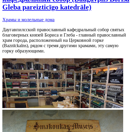
Gleba pareizticīgo katedrāle)
Храмы и молельные дома
Даугавпилсский православный кафедральный собор святых
благоверных князей Бориса и Глеба - главный православный
храм города, расположенный на Церковной горке
(Baznīckalns), рядом с тремя другими храмами, эту самую
горку образующими.