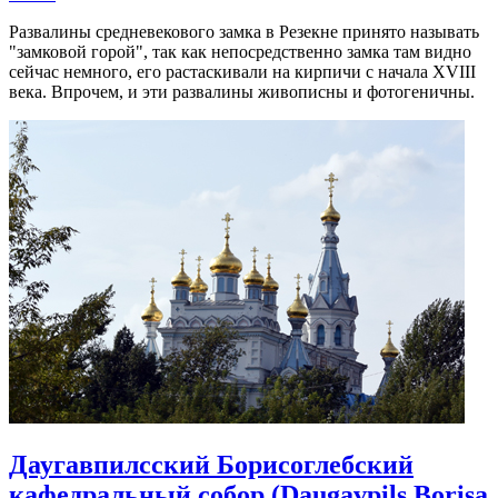
Развалины средневекового замка в Резекне принято называть
"замковой горой", так как непосредственно замка там видно
сейчас немного, его растаскивали на кирпичи с начала XVIII
века. Впрочем, и эти развалины живописны и фотогеничны.
Даугавпилсский Борисоглебский
кафедральный собор (Daugavpils Borisa