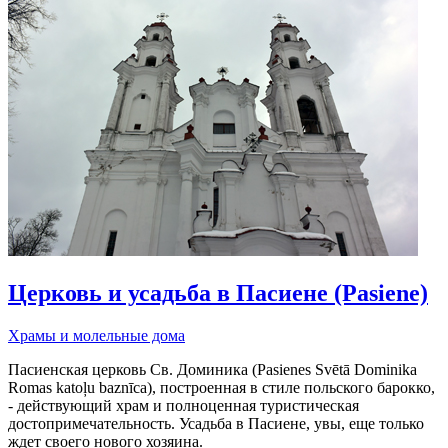
Церковь и усадьба в Пасиене (Pasiene)
Храмы и молельные дома
Пасиенская церковь Св. Доминика (Pasienes Svētā Dominika
Romas katoļu baznīca), построенная в стиле польского барокко,
- действующий храм и полноценная туристическая
достопримечательность. Усадьба в Пасиене, увы, еще только
ждет своего нового хозяина.