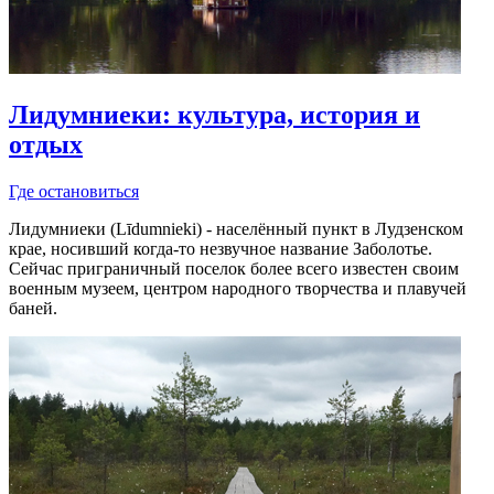
Лидумниеки: культура, история и
отдых
Где остановиться
Лидумниеки (Līdumnieki) - населённый пункт в Лудзенском
крае, носивший когда-то незвучное название Заболотье.
Сейчас приграничный поселок более всего известен своим
военным музеем, центром народного творчества и плавучей
баней.