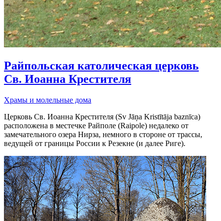
Райпольская католическая церковь
Св. Иоанна Крестителя
Храмы и молельные дома
Церковь Св. Иоанна Крестителя (Sv Jāņa Kristītāja baznīca)
расположена в местечке Райполе (Raipole) недалеко от
замечательного озера Нирза, немного в стороне от трассы,
ведущей от границы России к Резекне (и далее Риге).