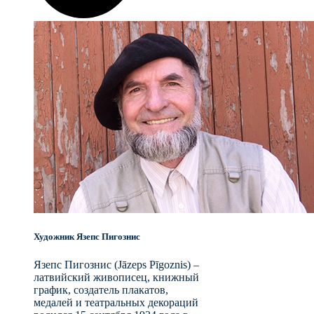
Художник Язепс Пигознис
Язепс Пигознис (Jāzeps Pīgoznis) –
латвийский живописец, книжный
график, создатель плакатов,
медалей и театральных декораций