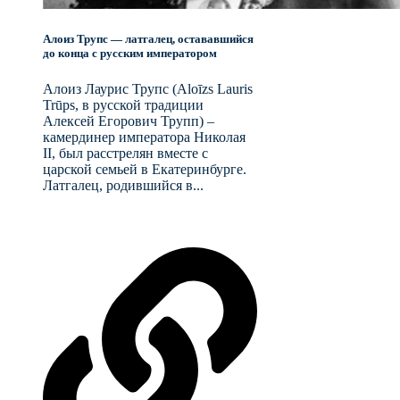
Алоиз Трупс — латгалец, остававшийся
до конца с русским императором
Алоиз Лаурис Трупс (Aloīzs Lauris
Trūps, в русской традиции
Алексей Егорович Трупп) –
камердинер императора Николая
II, был расстрелян вместе с
царской семьей в Екатеринбурге.
Латгалец, родившийся в...