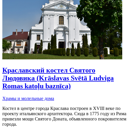
Краславский костел Святого
Людовика (Krāslavas Svētā Ludviga
Romas katoļu baznīca)
Храмы и молельные дома
Костел в центре города Краслава построен в XVIII веке по
проекту итальянского архитектора. Сюда в 1775 году из Рима
привезли мощи Святого Доната, объявленного покровителем
города.