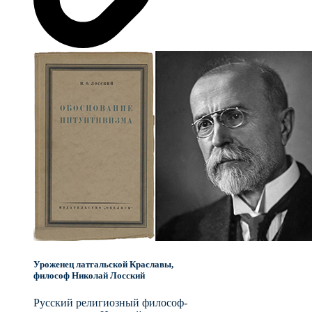
Уроженец латгальской Краславы,
философ Николай Лосский
Русский религиозный философ-