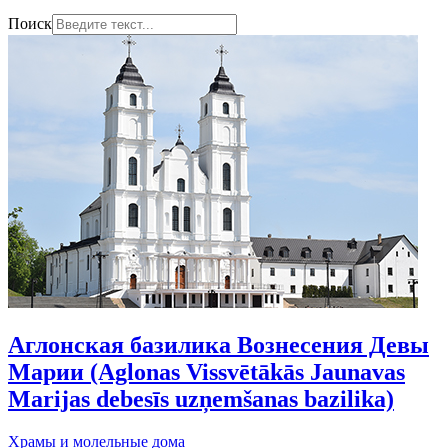
Поиск
Аглонская базилика Вознесения Девы
Марии (Aglonas Vissvētākās Jaunavas
Marijas debesīs uzņemšanas bazilika)
Храмы и молельные дома