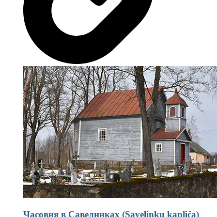
Часовня в Савелинках (Savelinku kapliča)