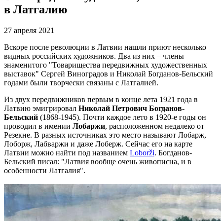
в Латгалию
27 апреля 2021
Вскоре после революции в Латвии нашли приют несколько
видных российских художников. Два из них – члены
знаменитого "Товарищества передвижных художественных
выставок" Сергей Виноградов и Николай Богданов-Бельский
годами были творчески связаны с Латгалией.
Из двух передвижников первым в конце лета 1921 года в
Латвию эмигрировал
Николай Петрович Богданов-
Бельский
(1868-1945). Почти каждое лето в 1920-е годы он
проводил в имении
Лобаржи
, расположенном недалеко от
Резекне. В разных источниках это место называют Лобарж,
Лоборж, Лабваржи и даже Лоберж. Сейчас его на карте
Латвии можно найти под названием
Loborži
. Богданов-
Бельский писал: "Латвия вообще очень живописна, и в
особенности Латгалия".