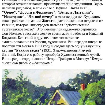
котором останавливались преимущественно художники. Здесь
написан ряд работ, в том числе
"Зофино. Латгалия",
"Озеро", "Дорога в Фильково", "Вечер в Латгалии",
"Новолуние", "Летний вечер"
и многие другие. Художник
также работал в имении
Жоготы
, расположенном недалеко от
Резекне, которое Виноградов называл "действительно
тургеневское место". Это имение принадлежало баронессе
фон Нольде. Здесь же в летнее время жил и работал и Николай
Богданов-Бельский и другие, в том числе также
эмигрировавшие из России, художники. Виноградов впервые
посетил эти места в 1931 году и создал здесь одну из лучших
картин
"Ранняя весна"
(1931. Художественный музей
Латвии). Когда его работу приобрёл Художественный музей,
Виноградов гордо написал Игорю Грабарю в Москву:
"Теперь
висят они рядом с Левитаном".