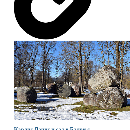
Карлис Лацис и сад в Балви с