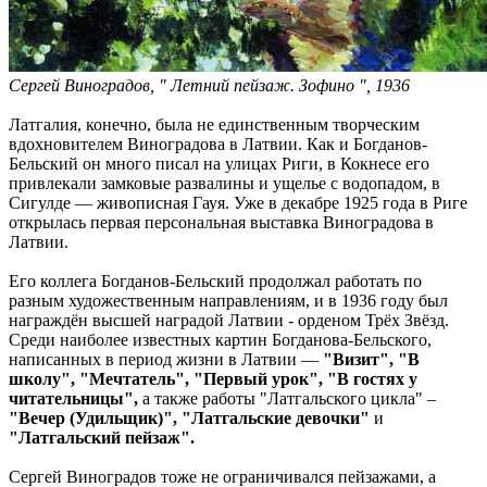
Сергей Виноградов, " Летний пейзаж. Зофино ", 1936
Латгалия, конечно, была не единственным творческим
вдохновителем Виноградова в Латвии. Как и Богданов-
Бельский он много писал на улицах Риги, в Кокнесе его
привлекали замковые развалины и ущелье с водопадом, в
Сигулде — живописная Гауя. Уже в декабре 1925 года в Риге
открылась первая персональная выставка Виноградова в
Латвии.
Его коллега Богданов-Бельский продолжал работать по
разным художественным направлениям, и в 1936 году был
награждён высшей наградой Латвии - орденом Трёх Звёзд.
Среди наиболее известных картин Богданова-Бельского,
написанных в период жизни в Латвии —
"Визит", "В
школу", "Мечтатель", "Первый урок", "В гостях у
читательницы",
а также работы "Латгальского цикла" –
"Вечер (Удильщик)", "Латгальские девочки"
и
"Латгальский пейзаж".
Сергей Виноградов тоже не ограничивался пейзажами, а