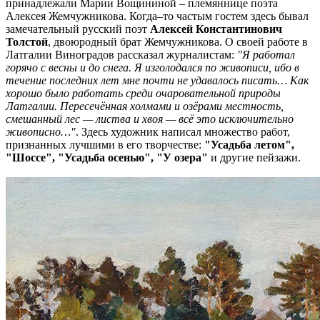
принадлежали Марии Вощининой – племяннице поэта
Алексея Жемчужникова. Когда–то частым гостем здесь бывал
замечательный русский поэт
Алексей Константинович
Толстой
, двоюродный брат Жемчужникова. О своей работе в
Латгалии Виноградов рассказал журналистам:
"Я работал
горячо с весны и до снега. Я изголодался по живописи, ибо в
течение последних лет мне почти не удавалось писать… Как
хорошо было работать среди очаровательной природы
Латгалии. Пересечённая холмами и озёрами местность,
смешанный лес — листва и хвоя — всё это исключительно
живописно…"
. Здесь художник написал множество работ,
признанных лучшими в его творчестве:
"Усадьба летом",
"Шоссе", "Усадьба осенью", "У озера"
и другие пейзажи.