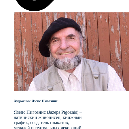
Художник Язепс Пигознис
Язепс Пигознис (Jāzeps Pīgoznis) –
латвийский живописец, книжный
график, создатель плакатов,
медалей и театральных декораций