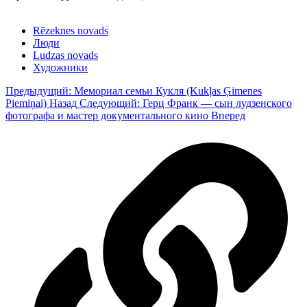
Rēzeknes novads
Люди
Ludzas novads
Художники
Предыдущий: Мемориал семьи Кукля (Kukļas Ģimenes
Piemiņai)
Назад
Следующий: Герц Франк — сын лудзенского
фотографа и мастер документального кино
Вперед