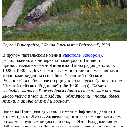
Сергей Виноградов, "Летний пейзаж в Радополе", 1930
В другом латгальском имении
Радополе (Radopole)
,
расположенном в четырёх километрах от Вилян и
принадлежавшем семье
Яновских
, Виноградов работал в
1928 и 1930 гг. Двухэтажный дом постройки с массивными
колоннами виден на его работе "Осенний пейзаж в
Родополе", а небольшое озерцо у въезда в усадьбу на картине
"Летний пейзаж в Родополе" (обе 1930 года).
"Живу в
усадьбах, — писал Виноградов в одном из писем, — в них так
много тепла и уюта, традиций, обжитости и поэзии былой
жизни, так мне близкой и родной".
Близким Виноградову стало и имение
Зофино
в двадцати
километрах от Лудзы. Хозяева старинного помещичьего дома
на холме с чудным видом на озеро, — Яков Владимирович
Рейнталь и его жена Людмила Сергеевна, держали пансион, в