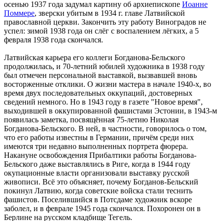
осенью 1937 года задумал картину об архиепископе
Иоанне
Поммере
, зверски убитым в 1934 г. главе Латвийской
православной церкви. Закончить эту работу Виноградов не
успел: зимой 1938 года он слёг с воспалением лёгких, а 5
февраля 1938 года скончался.
Латвийская карьера его коллеги Богданова-Бельского
продолжилась, и 70-летний юбилей художника в 1938 году
был отмечен персональной выставкой, вызвавшей вновь
восторженные отклики. О жизни мастера в начале 1940-х, во
время двух последовательных оккупаций, достоверных
сведений немного. Но в 1943 году в газете "Новое время",
выходившей в оккупированной фашистами Эстонии, в 1943-м
появилась заметка, посвящённая 75-летию Николая
Богданова-Бельского. В ней, в частности, говорилось о том,
что его работы известны в Германии, причём среди них
имеются три недавно выполненных портрета фюрера.
Накануне освобождения Прибалтики работы Богданова-
Бельского даже выставлялись в Риге, когда в 1944 году
окупационные власти организовали выставку русской
живописи. Всё это объясняет, почему Богданов-Бельский
покинул Латвию, когда советские войска стали теснить
фашистов. Поселившийся в Потсдаме художник вскоре
заболел, и в феврале 1945 года скончался. Похоронен он в
Берлине на русском кладбище Тегель.