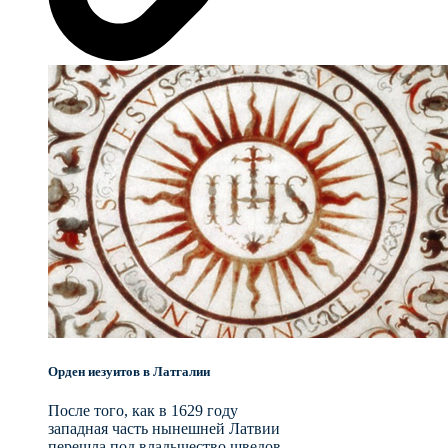
Орден иезуитов в Латгалии
После того, как в 1629 году
западная часть нынешней Латвии
перешла под владычество шведов