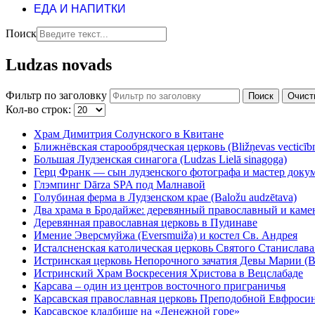
ЕДА И НАПИТКИ
Поиск
Ludzas novads
Фильтр по заголовку
Поиск
Очист
Кол-во строк:
Храм Димитрия Солунского в Квитане
Ближнёвская старообрядческая церковь (Bližņevas vecticībn
Большая Лудзенская синагога (Ludzas Lielā sinagoga)
Герц Франк — сын лудзенского фотографа и мастер доку
Глэмпинг Dārza SPA под Малнавой
Голубиная ферма в Лудзенском крае (Baložu audzētava)
Два храма в Бродайже: деревянный православный и кам
Деревянная православная церковь в Пудинаве
Имение Эверсмуйжа (Eversmuiža) и костел Св. Андрея
Исталсненская католическая церковь Святого Станислава (Is
Истринская церковь Непорочного зачатия Девы Марии (В
Истринский Храм Воскресения Христова в Вецслабаде
Карсава – один из центров восточного приграничья
Карсавская православная церковь Преподобной Евфроси
Карсавское кладбище на «Денежной горе»