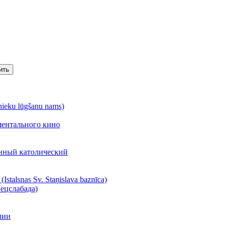
ить
ieku lūgšanu nams)
ментального кино
енный католический
talsnas Sv. Staņislava baznīca)
ецслабада)
нии