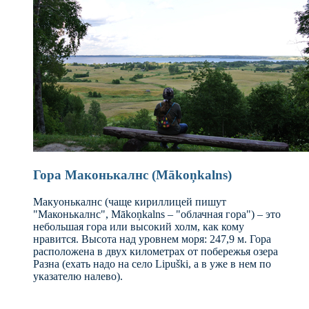
Гора Маконькалнс (Mākoņkalns)
Макуонькалнс (чаще кириллицей пишут
"Маконькалнс", Mākoņkalns – "облачная гора") – это
небольшая гора или высокий холм, как кому
нравится. Высота над уровнем моря: 247,9 м. Гора
расположена в двух километрах от побережья озера
Разна (ехать надо на село Lipuški, а в уже в нем по
указателю налево).