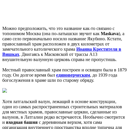
Можно предположить, что это название как-то связано с
топонимом Москва (она по-латышски звучит как
Maskava
), а
само село первоначально носило название Якубино. Кстати,
православный храм расположен в двух километрах от
замечательного католического храма
Иоанна Крестителя в
Вишках
. Двигаясь к Масковской от трассы A13
внушительную валунную церковь справа не пропустишь.
Местный православный храм построен и освящен была в 1879
году. Он долгое время был
единоверческим
, до 1939 года
богослужения в храме шли по старому обряду.
Хотя латгальский валун, лежащий в основе конструкции,
один из самых распространенных строительных материалов
для местных храмов, православные церкви, сделанные из
валунов, в Латгалии редко встречаются. Необычно смотрится
и
входная башня
с деревянным верхом, хотя сама
организация внутреннего пространства вполне типична для