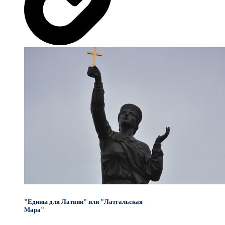
"Едины для Латвии" или "Латгальская
Мара"