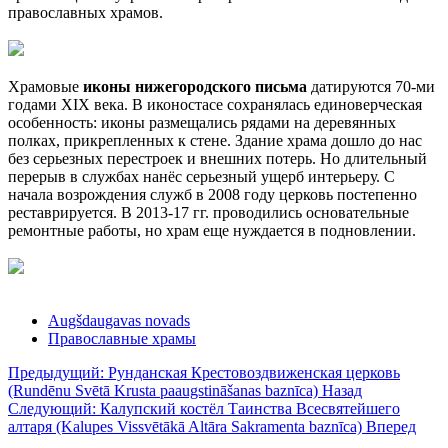
православных храмов.
Храмовые
иконы нижегородского письма
датируются 70-ми
годами XIX века. В иконостасе сохранялась единоверческая
особенность: иконы размещались рядами на деревянных
полках, прикрепленных к стене. Здание храма дошло до нас
без серьезных перестроек и внешних потерь. Но длительный
перерыв в службах нанёс серьезный ущерб интерьеру. С
начала возрождения служб в 2008 году церковь постепенно
реставрируется. В 2013-17 гг. проводились основательные
ремонтные работы, но храм еще нуждается в подновлении.
Augšdaugavas novads
Православные храмы
Предыдущий: Рунданская Крестовоздвиженская церковь
(Rundēnu Svētā Krusta paaugstināšanas baznīca)
Назад
Следующий: Калупский костёл Таинства Всесвятейшего
алтаря (Kalupes Vissvētākā Altāra Sakramenta baznīca)
Вперед