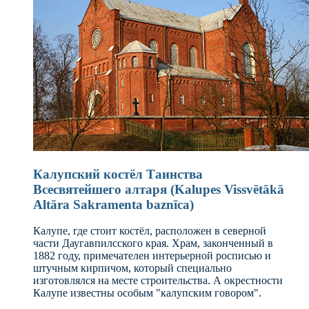
Калупский костёл Таинства
Всесвятейшего алтаря (Kalupes Vissvētākā
Altāra Sakramenta baznīca)
Калупе, где стоит костёл, расположен в северной
части Даугавпилсского края. Храм, законченный в
1882 году, примечателен интерьерной росписью и
штучным кирпичом, который специально
изготовлялся на месте строительства. А окрестности
Калупе известны особым "калупским говором".