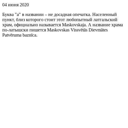
04 июня 2020
Буква "а" в названии – не досадная опечатка. Населенный
пункт, близ которого стоит этот любопытный латгальский
храм, официально называется Maskovskaja. А название храма
по-латышски пишется Maskovskas Vissvētās Dievmātes
Patvēruma baznīca.