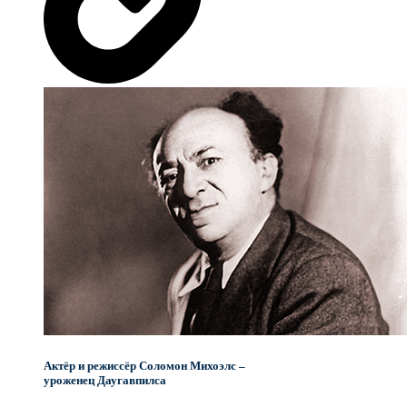
Актёр и режиссёр Соломон Михоэлс –
уроженец Даугавпилса