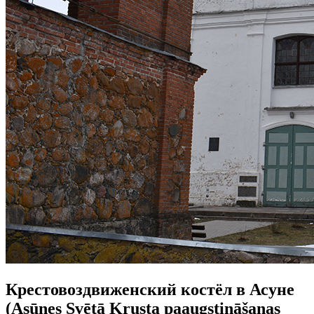
Крестовоздвиженский костёл в Асуне
(Asūnes Svētā Krusta paaugstināšanas