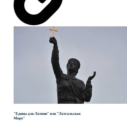
"Едины для Латвии" или "Латгальская
Мара"