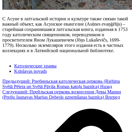
С Асуне в латгальской истории и культуре также связан такой
важный объект, как Асунское евангелие (Asūnes evaņģēlijs) –
старейшая сохранившаяся латгальская книга, изданная в 1753
году католическим священником, переводчиком и
просветителем Яном Лукашевичем (Jōņs Lukaševičs, 1699-
1779). Несколько экземпляров этого издания есть в частных
коллекциях и в Латвийской национальной библиотеке.
Католические храмы
Krāslavas novads
Предыдущий: Риебиньская католическая церковь (Riebiņu
Svētā Pētera un Svētā Pāvila Romas katoļu baznīca)
Назад
Следующий: Прейльская церковь вознесения Девы Марии
(Preiļu Jaunavas Marijas Debesīs uzņemšanas baznīca)
Вперед