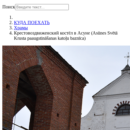
Поиск
КУДА ПОЕХАТЬ
Храмы
Крестовоздвиженский костёл в Асуне (Asūnes Svētā
Krusta paaugstināšanas katoļu baznīca)