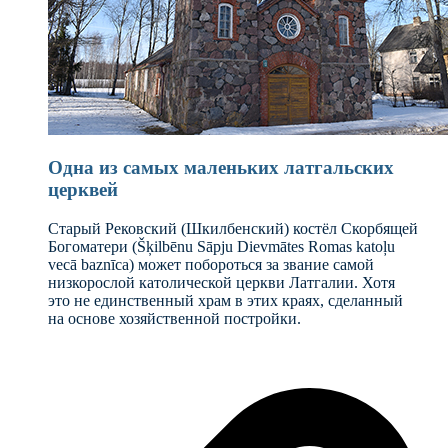
Одна из самых маленьких латгальских
церквей
Старый Рековский (Шкилбенский) костёл Скорбящей
Богоматери (Šķilbēnu Sāpju Dievmātes Romas katoļu
vecā baznīca) может побороться за звание самой
низкорослой католической церкви Латгалии. Хотя
это не единственный храм в этих краях, сделанный
на основе хозяйственной постройки.