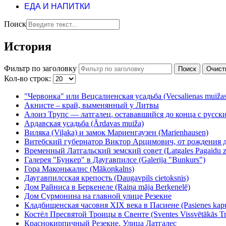
ЕДА И НАПИТКИ
Поиск
История
Фильтр по заголовку
Поиск
Очист
Кол-во строк:
"Червонка" или Вецсалиенская усадьба (Vecsalienas muižas 
Акнисте – край, выменянный у Литвы
Алоиз Трупс — латгалец, остававшийся до конца с русс
Ардавская усадьба (Ārdavas muiža)
Виляка (Viļaka) и замок Мариенгаузен (Marienhausen)
Витебский губернатор Виктор Арцимович, от рождения д
Временный Латгальский земский совет (Latgales Pagaidu 
Галерея "Бункер" в Даугавпилсе (Galerija "Bunkurs")
Гора Маконькалнс (Mākoņkalns)
Даугавпилсская крепость (Daugavpils cietoksnis)
Дом Райниса в Беркенеле (Raiņa māja Berķenelē)
Дом Сурмонина на главной улице Резекне
Кладбищенская часовня XIX века в Пасиене (Pasienes kapu
Костёл Пресвятой Троицы в Свенте (Sventes Vissvētākās Trīs
Краснокирпичный Резекне. Улица Латгалес