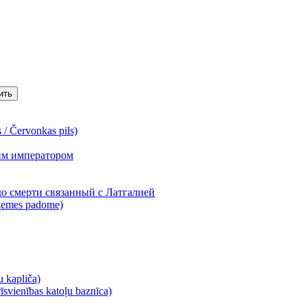
ить
/ Červonkas pils)
ким императором
о смерти связанный с Латгалией
zemes padome)
 kapliča)
vienības katoļu baznīca)