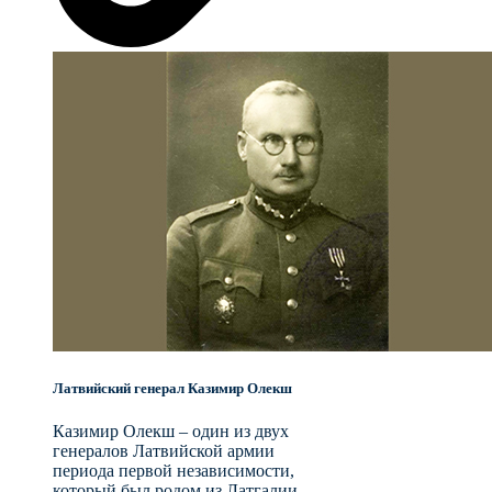
Латвийский генерал Казимир Олекш
Казимир Олекш – один из двух
генералов Латвийской армии
периода первой независимости,
который был родом из Латгалии.