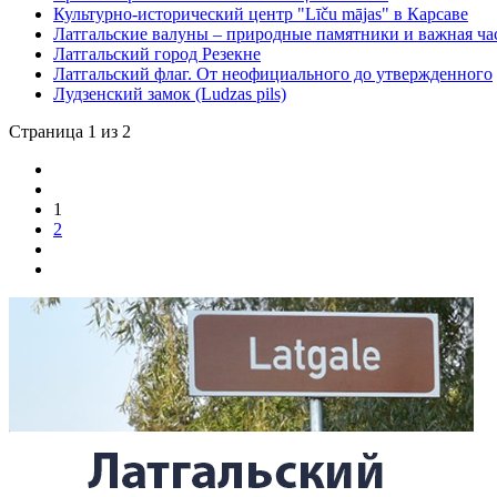
Культурно-исторический центр "Līču mājas" в Карсаве
Латгальские валуны – природные памятники и важная ча
Латгальский город Резекне
Латгальский флаг. От неофициального до утвержденного
Лудзенский замок (Ludzas pils)
Страница 1 из 2
1
2