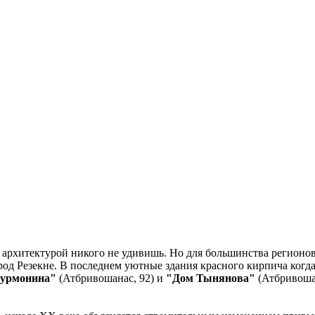
рхитектурой никого не удивишь. Но для большинства регионов 
од Резекне. В последнем уютные здания красного кирпича когда
урмонина"
(Атбривошанас, 92) и
"Дом Тынянова"
(Атбривошан