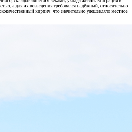
чного, складывавшегося веками, уклада жизни. Миграция в
стью, а для их возведения требовался надёжный, относительно
сококачественный кирпич, что значительно удешевляло местное