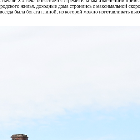
- начале ХХ века объясняется стремительным изменением привы
родского жилья, доходные дома строились с максимальной скоро
всегда была богата глиной, из которой можно изготавливать вы