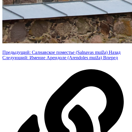
Предыдущий: Салнавское поместье (Salnavas muiža)
Назад
Следующий: Имение Арендоле (Arendoles muiža)
Вперед