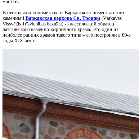
мостки.
В нескольких километрах от Варкавского поместья стоит
каменный
Варкавская церковь Св. Троицы
(Vārkavas
Vissvētās Trīsvienības baznīca) - классический образец
латгальского каменно-кирпичного храма. Это один из
наиболее ранних храмов такого типа – его построили в 80-е
годы XIX века.