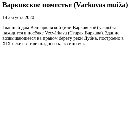
Варкавское поместье (Vārkavas muiža)
14 августа 2020
Главный дом Вецваркавской (или Варкавской) усадьбы
находится в посёлке Vecvārkava (Старая Варкава). Здание,
возвышающееся на правом берегу реки Дубна, построено в
XIX веке в стиле позднего классицизма.