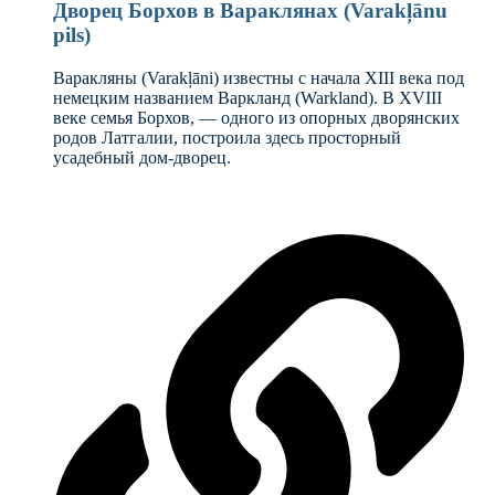
Дворец Борхов в Вараклянах (Varakļānu
pils)
Варакляны (Varakļāni) известны с начала XIII века под
немецким названием Варкланд (Warkland). В XVIII
веке семья Борхов, — одного из опорных дворянских
родов Латгалии, построила здесь просторный
усадебный дом-дворец.