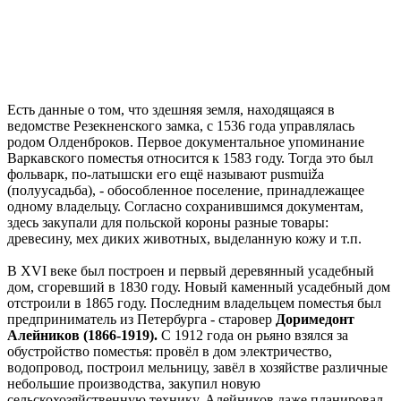
Есть данные о том, что здешняя земля, находящаяся в
ведомстве Резекненского замка, с 1536 года управлялась
родом Олденброков. Первое документальное упоминание
Варкавского поместья относится к 1583 году. Тогда это был
фольварк, по-латышски его ещё называют pusmuiža
(полуусадьба), - обособленное поселение, принадлежащее
одному владельцу. Согласно сохранившимся документам,
здесь закупали для польской короны разные товары:
древесину, мех диких животных, выделанную кожу и т.п.
В XVI веке был построен и первый деревянный усадебный
дом, сгоревший в 1830 году. Новый каменный усадебный дом
отстроили в 1865 году. Последним владельцем поместья был
предприниматель из Петербурга - старовер
Доримедонт
Алейников (1866-1919).
С 1912 года он рьяно взялся за
обустройство поместья: провёл в дом электричество,
водопровод, построил мельницу, завёл в хозяйстве различные
небольшие производства, закупил новую
сельскохозяйственную технику. Алейников даже планировал