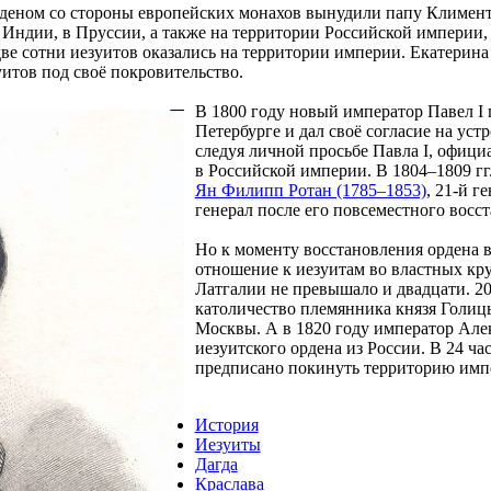
рденом со стороны европейских монахов вынудили папу Климента
 Индии, в Пруссии, а также на территории Российской империи,
 две сотни иезуитов оказались на территории империи. Екатерина
зуитов под своё покровительство.
В 1800 году новый император Павел I 
Петербурге и дал своё согласие на уст
следуя личной просьбе Павла I, офиц
в Российской империи. В 1804–1809 гг
Ян Филипп Ротан (1785–1853)
, 21-й г
генерал после его повсеместного восст
Но к моменту восстановления ордена в
отношение к иезуитам во властных кру
Латгалии не превышало и двадцати. 20
католичество племянника князя Голицы
Москвы. А в 1820 году император Але
иезуитского ордена из России. В 24 ч
предписано покинуть территорию имп
История
Иезуиты
Дагда
Краслава