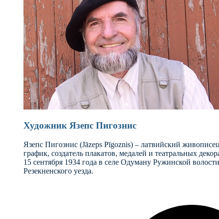
Художник Язепс Пигознис
Язепс Пигознис (Jāzeps Pīgoznis) – латвийский живопис
график, создатель плакатов, медалей и театральных деко
15 сентября 1934 года в селе Одуману Ружинской волост
Резекненского уезда.