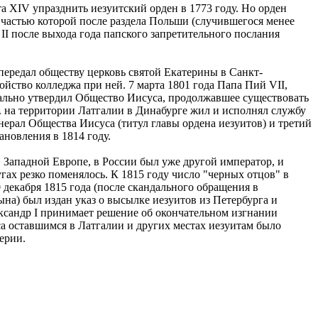
 XIV упразднить иезуитский орден в 1773 году. Но орден
 частью которой после раздела Польши (случившегося менее
 II после выхода года папского запретительного послания
передал обществу церковь святой Екатерины в Санкт-
ройство колледжа при ней. 7 марта 1801 года Папа Пий VII,
иально утвердил Общество Иисуса, продолжавшее существовать
. на территории Латгалии в Динабурге жил и исполнял службу
енерал Общества Иисуса (титул главы ордена иезуитов) и третий
ановления в 1814 году.
 Западной Европе, в России был уже другой император, и
гах резко поменялось. К 1815 году число "черных отцов" в
 декабря 1815 года (после скандального обращения в
на) был издан указ о высылке иезуитов из Петербурга и
ксандр I принимает решение об окончательном изгнании
аса оставшимся в Латгалии и других местах иезуитам было
ерии.