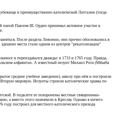
и убежище в преимущественно католической Латгалии (тогда
 папой Павлом III. Орден принимал активное участие в
а.
заняться. После раздела Ливонии, они прочно обосновались в
а здешние места стали одним из центров "рекатолизации"
ьнюсе и переиздавался дважды: в 1733 и 1765 году. Правда,
альском алфавитах. А известный иезуит Михаил Рота (Mihaēla
рытое среднее учебное заведение), школу при нём и построили
о Вторую мировую. Иезуиты строили католические храмы по
уитской. В подклете ее похоронены местные священники-
ию, а вместо этого назначили в Креслау. Однако я ничего
76 году построил для местного католического прихода