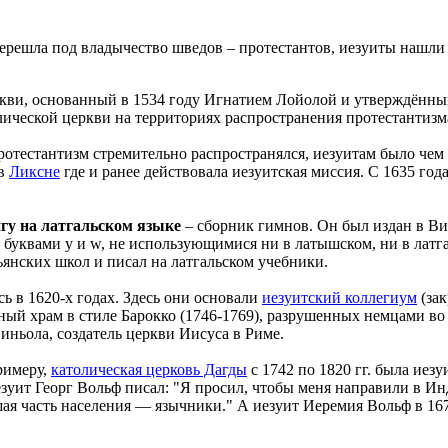
 перешла под владычество шведов – протестантов, иезуиты нашл
кви, основанный в 1534 году Игнатием Лойолой и утверждённый
ической церкви на территориях распространения протестантизм
отестантизм стремительно распространялся, иезуитам было чем 
 в
Ликсне
где и ранее действовала иезуитская миссия. С 1635 год
гу на латгальском языке
– сборник гимнов. Он был издан в Вил
 буквами y и w, не использующимися ни в латышском, ни в латг
ьянских школ и писал на латгальском учебники.
сь в 1620-х годах. Здесь они основали
иезуитский коллегиум
(зак
ный храм в стиле Барокко (1746-1769), разрушенных немцами в
иньола, создатель церкви Иисуса в Риме.
римеру,
католическая церковь Дагды
с 1742 по 1820 гг. была иез
зуит Георг Вольф писал: "Я просил, чтобы меня направили в Инд
ьшая часть населения — язычники." А иезуит Иеремия Вольф в 16