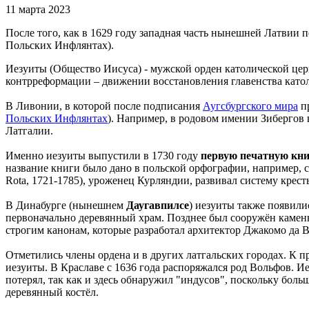
11 марта 2023
После того, как в 1629 году западная часть нынешней Латвии
Польских Инфлянтах).
Иезуиты (Общество Иисуса) - мужской орден католической цер
контрреформации – движении восстановления главенства катол
В Ливонии, в которой после подписания
Аугсбургского мира
пр
Польских Инфлянтах
). Например, в родовом имении Зибергов
Латгалии.
Именно иезуиты выпустили в 1730 году
первую печатную кни
название книги было дано в польской орфографии, например, с
Rota, 1721-1785), уроженец Курляндии, развивал систему крест
В Динабурге (нынешнем
Даугавпилсе
) иезуиты также появили
первоначально деревянный храм. Позднее был сооружён камен
строгим канонам, которые разработал архитектор Джакомо да В
Отметились члены ордена и в других латгальских городах. К п
иезуиты. В Краславе с 1636 года распоряжался род Вольфов. Ие
потерял, так как и здесь обнаружил "индусов", поскольку бол
деревянный костёл.