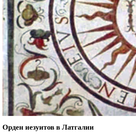
Орден иезуитов в Латгалии