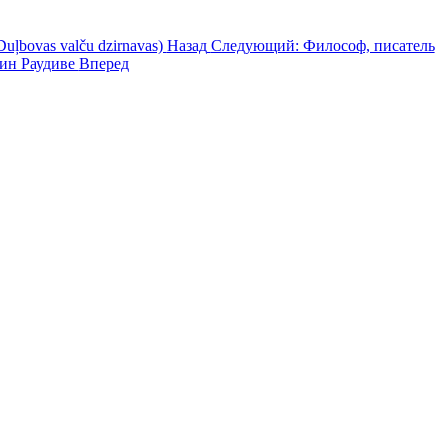
ļbovas valču dzirnavas)
Назад
Следующий: Философ, писатель
тин Раудиве
Вперед