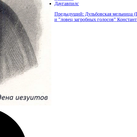
Даугавпилс
Предыдущий: Дульбовская мельница (Du
и "ловец загробных голосов" Констан