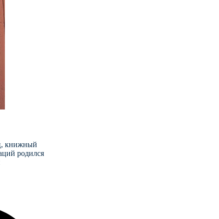
ец, книжный
раций родился
и