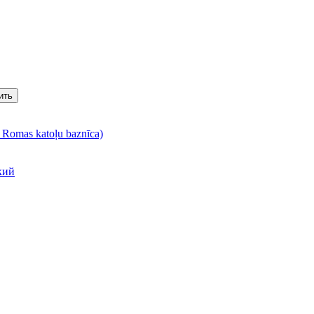
ить
 Romas katoļu baznīca)
кий