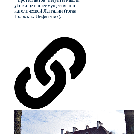
– протестантов, иезуиты нашли
убежище в преимущественно
католической Латгалии (тогда
Польских Инфлянтах).