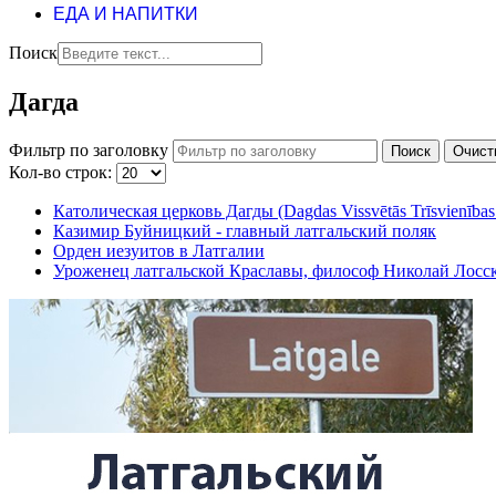
ЕДА И НАПИТКИ
Поиск
Дагда
Фильтр по заголовку
Поиск
Очист
Кол-во строк:
Католическая церковь Дагды (Dagdas Vissvētās Trīsvienības
Казимир Буйницкий - главный латгальский поляк
Орден иезуитов в Латгалии
Уроженец латгальской Краславы, философ Николай Лосс