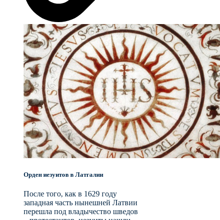
Орден иезуитов в Латгалии
После того, как в 1629 году
западная часть нынешней Латвии
перешла под владычество шведов