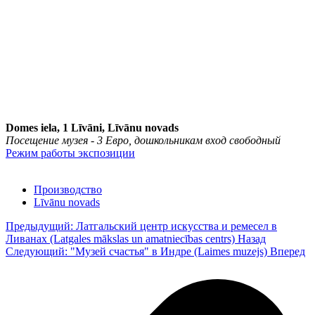
Domes iela, 1 Līvāni, Līvānu novads
Посещение музея - 3 Евро, дошкольникам вход свободный
Режим работы экспозиции
Производство
Līvānu novads
Предыдущий: Латгальский центр искусства и ремесел в
Ливанах (Latgales mākslas un amatniecības centrs)
Назад
Следующий: "Музей счастья" в Индре (Laimes muzejs)
Вперед