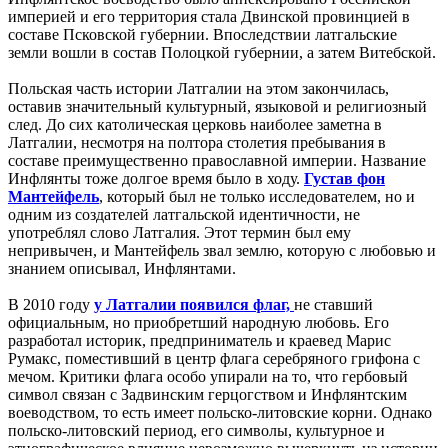
империей и его территория стала Двинской провинцией в
составе Псковской губернии. Впоследствии латгальские
земли вошли в состав Полоцкой губернии, а затем Витебской.
Польская часть истории Латгалии на этом закончилась,
оставив значительный культурный, языковой и религиозный
след. До сих католическая церковь наиболее заметна в
Латгалии, несмотря на полтора столетия пребывания в
составе преимущественно православной империи. Название
Инфлянты тоже долгое время было в ходу.
Густав фон
Мантейфель
, который был не только исследователем, но и
одним из создателей латгальской идентичности, не
употреблял слово Латгалия. Этот термин был ему
непривычен, и Мантейфель звал землю, которую с любовью и
знанием описывал, Инфлянтами.
В 2010 году
у Латгалии появился флаг,
не ставший
официальным, но приобретший народную любовь. Его
разработал историк, предприниматель и краевед Марис
Румакс, поместивший в центр флага серебряного грифона с
мечом. Критики флага особо упирали на то, что гербовый
символ связан с Задвинским герцогством и Инфлянтским
воеводством, то есть имеет польско-литовские корни. Однако
польско-литовский период, его символы, культурное и