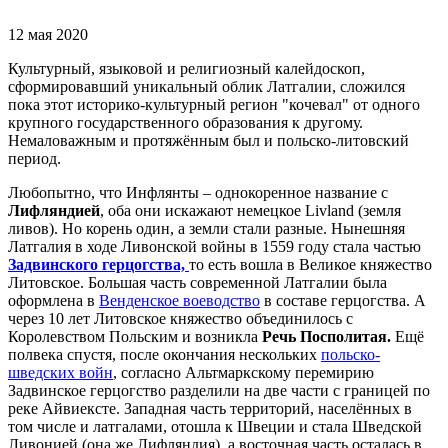
12 мая 2020
Культурный, языковой и религиозный калейдоскоп,
сформировавший уникальный облик Латгалии, сложился
пока этот историко-культурный регион "кочевал" от одного
крупного государственного образования к другому.
Немаловажным и протяжённым был и польско-литовский
период.
Любопытно, что Инфлянты – однокоренное название с
Лифляндией
, оба они искажают немецкое Livland (земля
ливов). Но корень один, а земли стали разные. Нынешняя
Латгалия в ходе Ливонской войны в 1559 году стала частью
Задвинского герцогства,
то есть вошла в Великое княжество
Литовское. Большая часть современной Латгалии была
оформлена в
Венденское воеводство
в составе герцогства. А
через 10 лет Литовское княжество объединилось с
Королевством Польским и возникла
Речь Посполитая.
Ещё
полвека спуcтя, после окончания нескольких
польско-
шведских войн
, согласно Альтмаркскому перемирию
Задвинское герцогство разделили на две части с границей по
реке Айвиексте. Западная часть территорий, населённых в
том числе и латгалами, отошла к Швеции и стала Шведской
Ливонией (она же Лифляндия), а восточная часть осталась в