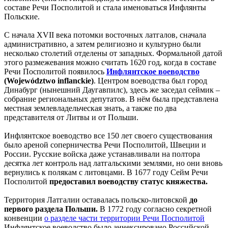
составе Речи Посполитой и стала именоваться Инфлянты
Польские.
С начала XVII века потомки восточных латгалов, сначала
административно, а затем религиозно и культурно были
несколько столетий отделены от западных. Формальной датой
этого размежевания можно считать 1620 год, когда в составе
Речи Посполитой появилось
Инфлянтское воеводство
(Województwo inflanckie)
. Центром воеводства был город
Динабург (нынешний Даугавпилс), здесь же заседал сеймик –
собрание региональных депутатов. В нём была представлена
местная землевладельческая знать, а также по два
представителя от Литвы и от Польши.
Инфлянтское воеводство все 150 лет своего существования
было ареной соперничества Речи Посполитой, Швеции и
России. Русские войска даже устанавливали на полтора
десятка лет контроль над латгальскими землями, но они вновь
вернулись к полякам с литовцами. В 1677 году Сейм Речи
Посполитой
предоставил воеводству статус княжества.
Территория Латгалии оставалась польско-литовской
до
первого раздела Польши.
В 1772 году согласно секретной
конвенции
о разделе части территории Речи Посполитой
Инфлянтское воеводство было аннексировано Российской