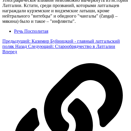
этнографическое влияние невозможно вычеркнуть из истории
Латгалии. Кстати, среди прозваний, которыми латгальцев
награждали курземские и видземские латыши, кроме
нейтрального "витебцы" и обидного "чангалы" (čangaļi –
мякина) было и такое – "инфлянты".
Речь Посполитая
Предыдущий: Казимир Буйницкий - главный латгальский
поляк
Назад
Следующий: Старообрядчество в Латгалии
Вперед