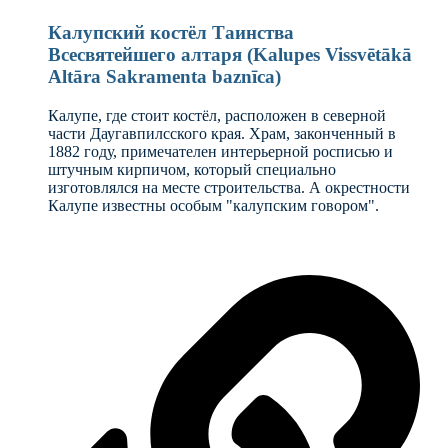
Калупский костёл Таинства
Всесвятейшего алтаря (Kalupes Vissvētākā
Altāra Sakramenta baznīca)
Калупе, где стоит костёл, расположен в северной
части Даугавпилсского края. Храм, законченный в
1882 году, примечателен интерьерной росписью и
штучным кирпичом, который специально
изготовлялся на месте строительства. А окрестности
Калупе известны особым "калупским говором".