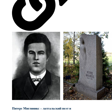
Питерс Миглиникс – латгальский поэт и