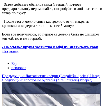
- Затем добавьте оба вида сыра (твердый потерев
предварительно), перемешайте, попробуйте и добавьте соль и
сахар по вкусу.
- После этого можно снять кастрюлю с огня, накрыть
крышкой и выдержать так не менее 5 минут.
Если всё получилось, то перловка должна быть не слишком
мягкой, но и не твердой.
- По ссылке крупы хозяйства Kotiņi из Вилякского края
Латгалии
Еда
перловка
Предыдущий: Латгальские клёцки (Latgaliešu kļockas)
Назад
Следующий: Гороховые бургеры (Zirņu burgers)
Вперед