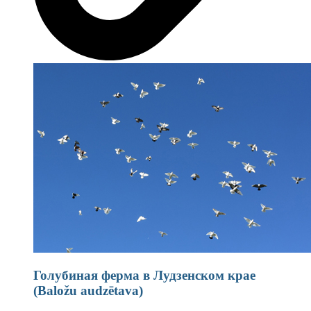
Голубиная ферма в Лудзенском крае
(Baložu audzētava)