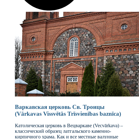
Варкавская церковь Св. Троицы
(Vārkavas Vissvētās Trīsvienības baznīca)
Католическая церковь в Вецваркаве (Vecvārkava) –
классический образец латгальского каменно-
кирпичного храма. Как и все местные валунные