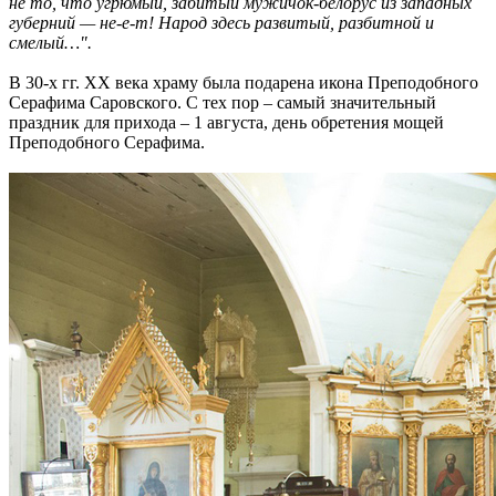
не то, что угрюмый, забитый мужичок-белорус из западных
губерний — не-е-т! Народ здесь развитый, разбитной и
смелый…".
В 30-х гг. XX века храму была подарена икона Преподобного
Серафима Саровского. С тех пор – самый значительный
праздник для прихода – 1 августа, день обретения мощей
Преподобного Серафима.