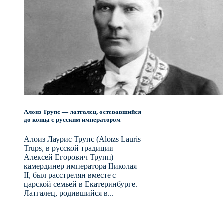
Алоиз Трупс — латгалец, остававшийся
до конца с русским императором
Алоиз Лаурис Трупс (Aloīzs Lauris
Trūps, в русской традиции
Алексей Егорович Трупп) –
камердинер императора Николая
II, был расстрелян вместе с
царской семьей в Екатеринбурге.
Латгалец, родившийся в...