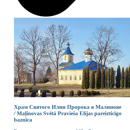
Храм Святого Илии Пророка в Малинове
/ Maļinovas Svētā Pravieša Elijas pareizticīgo
baznīca