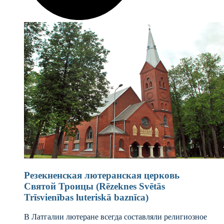
Резекненская лютеранская церковь
Святой Троицы (Rēzeknes Svētās
Trīsvienības luteriskā baznīca)
В Латгалии лютеране всегда составляли религиозное