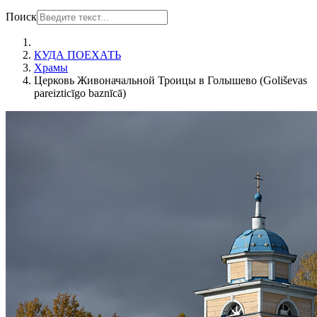
Поиск
КУДА ПОЕХАТЬ
Храмы
Церковь Живоначальной Троицы в Голышево (Goliševas
pareizticīgo baznīcā)