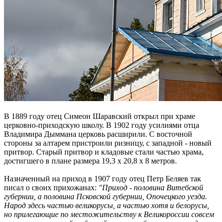
В 1889 году отец Симеон Шаравский открыл при храме
церковно-приходскую школу. В 1902 году усилиями отца
Владимира Дыммана церковь расширили. С восточной
стороны за алтарем пристроили ризницу, с западной - новый
притвор. Старый притвор и кладовые стали частью храма,
достигшего в плане размера 19,3 х 20,8 х 8 метров.
Назначенный на приход в 1907 году отец Петр Беляев так
писал о своих прихожанах:
"Приход - половина Витебской
губернии, а половина Псковской губернии, Опочецкого уезда.
Народ здесь частью великорусы, а частью хотя и белорусы,
но прилегающие по местожительству к Великороссии совсем