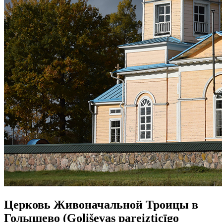
Церковь Живоначальной Троицы в
Голышево (Goliševas pareizticīgo