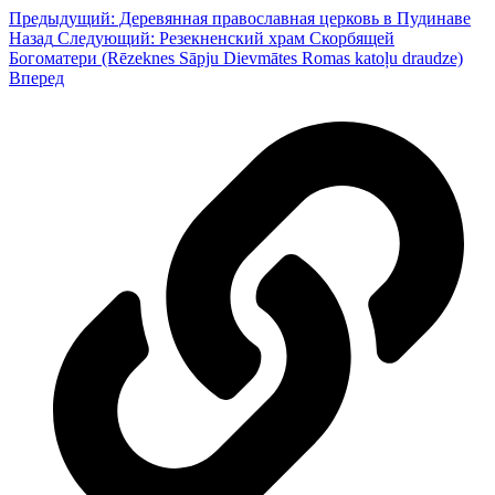
Предыдущий: Деревянная православная церковь в Пудинаве
Назад
Следующий: Резекненский храм Скорбящей
Богоматери (Rēzeknes Sāpju Dievmātes Romas katoļu draudze)
Вперед