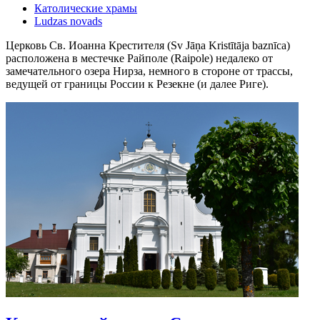
Католические храмы
Ludzas novads
Церковь Св. Иоанна Крестителя (Sv Jāņa Kristītāja baznīca)
расположена в местечке Райполе (Raipole) недалеко от
замечательного озера Нирза, немного в стороне от трассы,
ведущей от границы России к Резекне (и далее Риге).