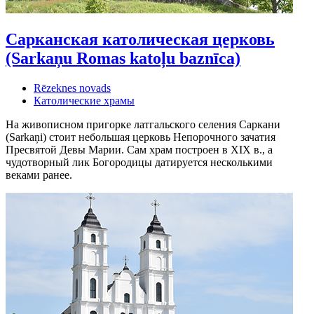
Сарканская католическая церковь
(Sarkaņu Romas katoļu baznīca)
Rēzeknes novads
Католические храмы
На живописном пригорке латгальского селения Саркани
(Sarkaņi) стоит небольшая церковь Непорочного зачатия
Пресвятой Девы Марии. Сам храм построен в XIX в., а
чудотворный лик Богородицы датируется несколькими
веками ранее.