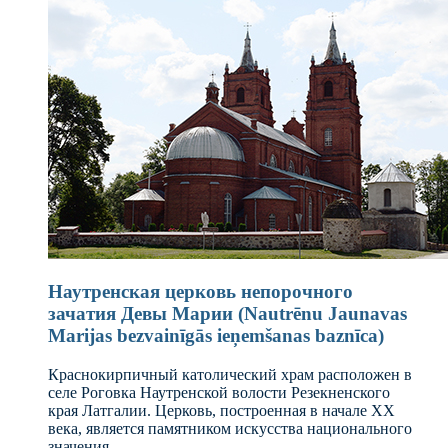
Наутренская церковь непорочного
зачатия Девы Марии (Nautrēnu Jaunavas
Marijas bezvainīgās ieņemšanas baznīca)
Краснокирпичный католический храм расположен в
селе Роговка Наутренской волости Резекненского
края Латгалии. Церковь, построенная в начале XX
века, является памятником искусства национального
значения.