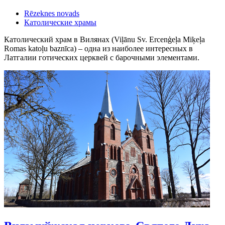
Rēzeknes novads
Католические храмы
Католический храм в Вилянах (Viļānu Sv. Ercenģeļa Miķeļa
Romas katoļu baznīca) – одна из наиболее интересных в
Латгалии готических церквей с барочными элементами.