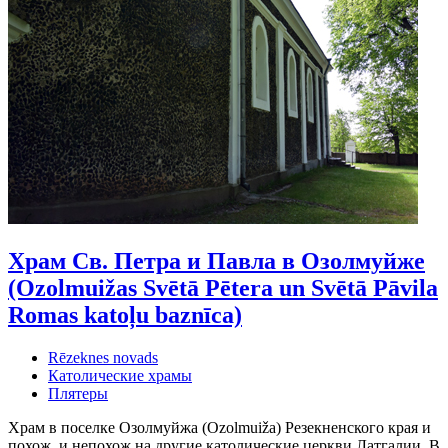
Храм Св. Петра и Павла в Озолмуйже
(Ozolmuižas Svētā Pētera un Svētā Pāvila
Romas katoļu baznīca)
Rēzeknes novads
Католические храмы
Плятеры
Храм в поселке Озолмуйжа (Ozolmuiža) Резекненского края и
похож, и непохож на другие католические церкви Латгалии. В