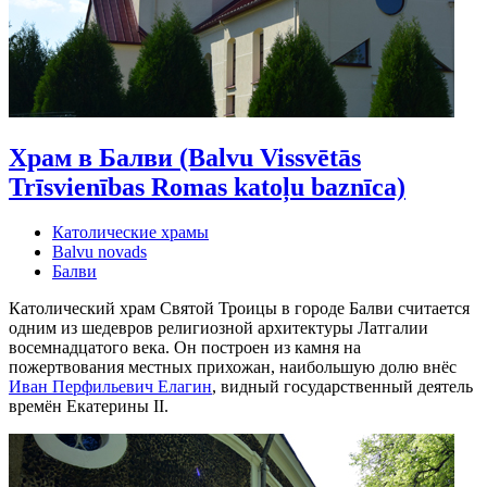
Храм в Балви (Balvu Vissvētās
Trīsvienības Romas katoļu baznīca)
Католические храмы
Balvu novads
Балви
Католический храм Святой Троицы в городе Балви считается
одним из шедевров религиозной архитектуры Латгалии
восемнадцатого века. Он построен из камня на
пожертвования местных прихожан, наибольшую долю внёс
Иван Перфильевич Елагин
, видный государственный деятель
времён Екатерины II.