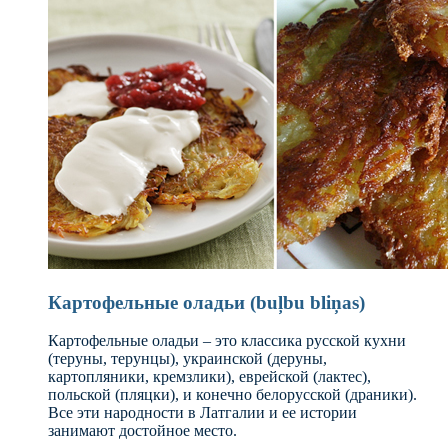
Картофельные оладьи (buļbu bliņas)
Картофельные оладьи – это классика русской кухни
(теруны, терунцы), украинской (деруны,
картопляники, кремзлики), еврейской (лактес),
польской (пляцки), и конечно белорусской (драники).
Все эти народности в Латгалии и ее истории
занимают достойное место.