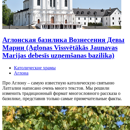
Аглонская базилика Вознесения Девы
Марии (Aglonas Vissvētākās Jaunavas
Marijas debesīs uzņemšanas bazilika)
Католические храмы
Аглона
Про Аглону – самую известную католическую святыню
Латгалии написано очень много текстов. Мы решили
изменить традиционный формат многословного рассказа о
базилике, представив только самые примечательные факты.