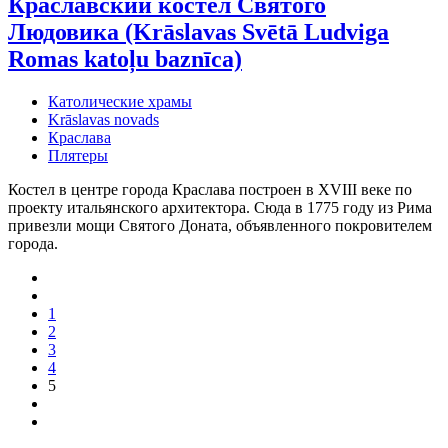
Краславский костел Святого
Людовика (Krāslavas Svētā Ludviga
Romas katoļu baznīca)
Католические храмы
Krāslavas novads
Краслава
Плятеры
Костел в центре города Краслава построен в XVIII веке по
проекту итальянского архитектора. Сюда в 1775 году из Рима
привезли мощи Святого Доната, объявленного покровителем
города.
1
2
3
4
5