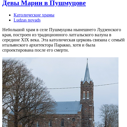
Девы Марии в Пушмуцове
Католические храмы
Ludzas novads
Небольшой храм в селе Пушмуцова нынешнего Лудзенского
края, построен из традиционного латгальского валуна в
середине XIX века. Эта католическая церковь связана с семьёй
итальянского архитектора Паракко, хотя и была
спроектирована после его смерти.