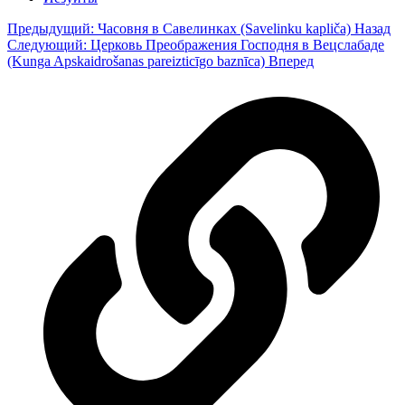
Предыдущий: Часовня в Савелинках (Savelinku kapliča)
Назад
Следующий: Церковь Преображения Господня в Вецслабаде
(Kunga Apskaidrošanas pareizticīgo baznīca)
Вперед