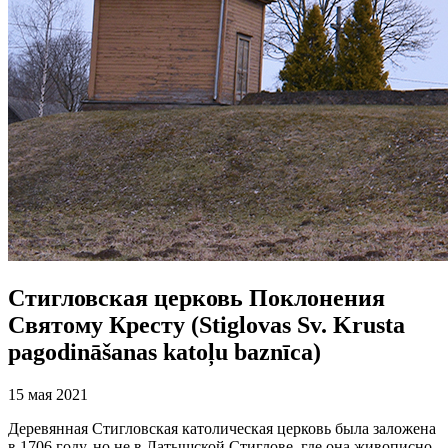
Стигловская церковь Поклонения
Святому Кресту (Stiglovas Sv. Krusta
pagodināšanas katoļu baznīca)
15 мая 2021
Деревянная Стигловская католическая церковь была заложена
в 1706 году, но не в Латышской Стиглове, где она живописно