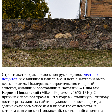
Строительство храма велось под руководством
местных
иезуитов
, чьё влияние в начале XVIII века в Латгалии было
весьма велико. Поддерживал строительство и первый
епископ, живший и работавший в Латгалии, –
Николай
Корвин-Поплавский
(Miķelis Poplavskis, 1675-1710). О
причинах переноса храма в 1769 году в Латышскую Стиглову
достоверных данных найти не удалось, но после переезда
здание оказалось менее чем в километре от поместья, в
котором жил епископ Поплавский, скончавшийся почти за