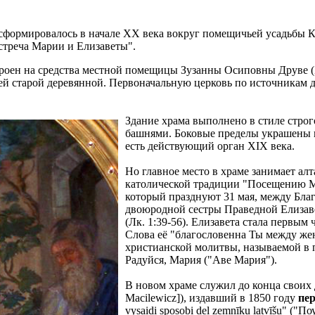
, сформировалось в начале XX века вокруг помещичьей усадьбы 
стреча Марии и Елизаветы".
роен на средства местной помещицы Зузанны Осиповны Друве (Z
й старой деревянной. Первоначальную церковь по источникам да
Здание храма выполнено в стиле строг
башнями. Боковые пределы украшены к
есть действующий орган XIX века.
Но главное место в храме занимает ал
католической традиции "Посещению Мар
который празднуют 31 мая, между Бла
двоюродной сестры Праведной Елизаве
(Лк. 1:39-56). Елизавета стала первым
Слова её "благословенна Ты между жен
христианской молитвы, называемой в 
Радуйся, Мария ("Аве Мария").
В новом храме служил до конца своих д
Macilewicz]), издавший в 1850 году
пер
vysaidi sposobi deļ zemnīku latvīšu" (