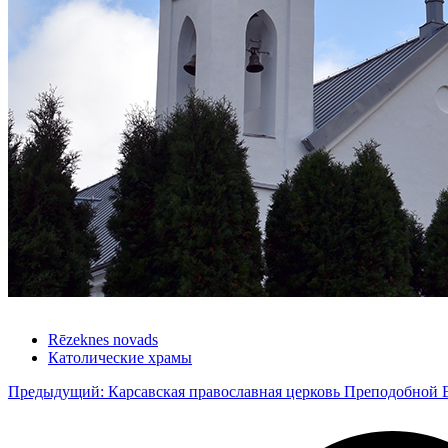
Rēzeknes novads
Католические храмы
Предыдущий: Карсавская православная церковь Преподобной