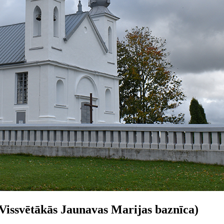
ssvētākās Jaunavas Marijas baznīca)