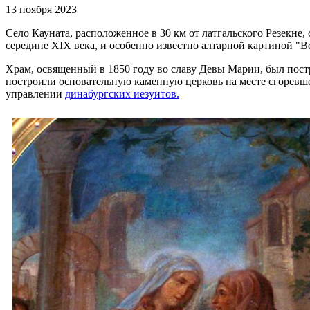
13 ноября 2023
Село Кауната, расположенное в 30 км от латгальского Резекне
середине XIX века, и особенно известно алтарной картиной "В
Храм, освященный в 1850 году во славу Девы Марии, был пост
построили основательную каменную церковь на месте сгоревше
управлении
динабургских иезуитов.