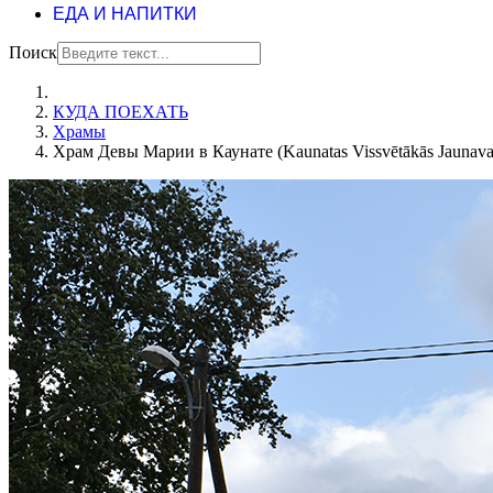
ЕДА И НАПИТКИ
Поиск
КУДА ПОЕХАТЬ
Храмы
Храм Девы Марии в Каунате (Kaunatas Vissvētākās Jaunavas