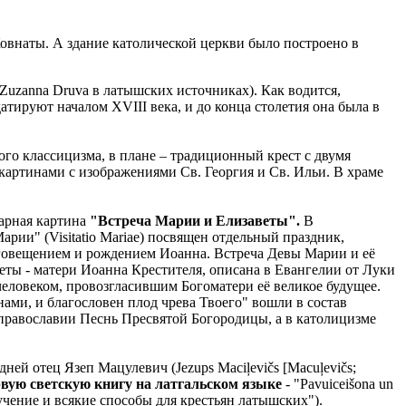
Ковнаты. А здание католической церкви было построено в
uzanna Druva в латышских источниках). Как водится,
тируют началом XVIII века, и до конца столетия она была в
ого классицизма, в плане – традиционный крест с двумя
артинами с изображениями Св. Георгия и Св. Ильи. В храме
тарная картина
"Встреча Марии и Елизаветы".
В
ии" (Visitatio Mariae) посвящен отдельный праздник,
говещением и рождением Иоанна. Встреча Девы Марии и её
ты - матери Иоанна Крестителя, описана в Евангелии от Луки
 человеком, провозгласившим Богоматери её великое будущее.
ами, и благословен плод чрева Твоего" вошли в состав
православии Песнь Пресвятой Богородицы, а в католицизме
ней отец Язеп Мацулевич (Jezups Maciļevičs [Macuļevičs;
вую светскую книгу на латгальском языке
- "Pavuiceišona un
"Поучение и всякие способы для крестьян латышских").