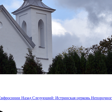
 Евфросинии
Назад
Следующий: Истринская церковь Непорочног