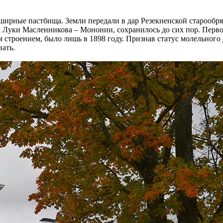
бширные пастбища. Земли передали в дар Резекненской старообря
а Луки Масленникова – Мононии, сохранилось до сих пор. Перв
строением, было лишь в 1898 году. Признав статус молельного 
вать.