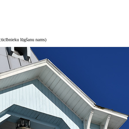
ticībnieku lūgšanu nams)