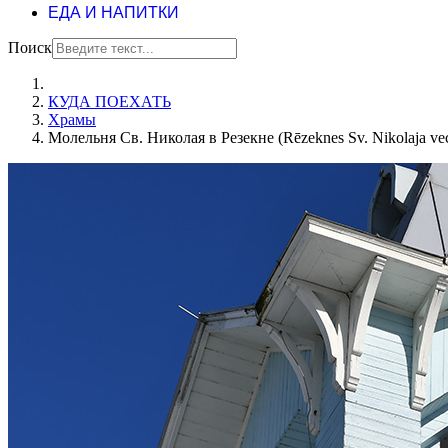
ЕДА И НАПИТКИ
Поиск
КУДА ПОЕХАТЬ
Храмы
Молельня Св. Николая в Резекне (Rēzeknes Sv. Nikolaja vec