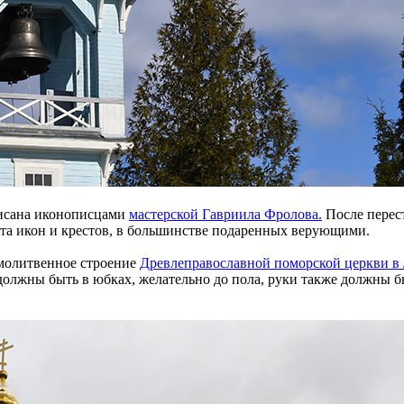
писана иконописцами
мастерской Гавриила Фролова.
После перес
ста икон и крестов, в большинстве подаренных верующими.
 молитвенное строение
Древлеправославной поморской церкви в
лжны быть в юбках, желательно до пола, руки также должны бы