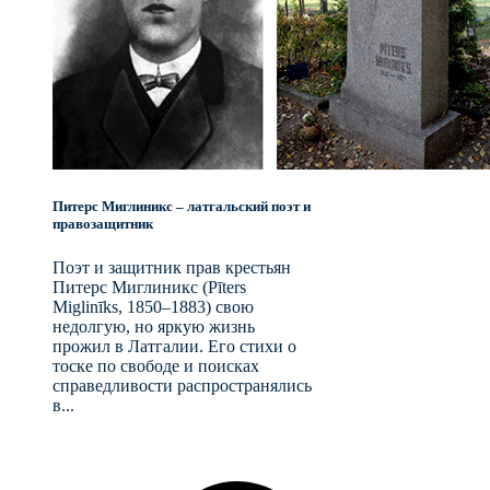
Питерс Миглиникс – латгальский поэт и
правозащитник
Поэт и защитник прав крестьян
Питерс Миглиникс (Pīters
Miglinīks, 1850–1883) свою
недолгую, но яркую жизнь
прожил в Латгалии. Его стихи о
тоске по свободе и поисках
справедливости распространялись
в...