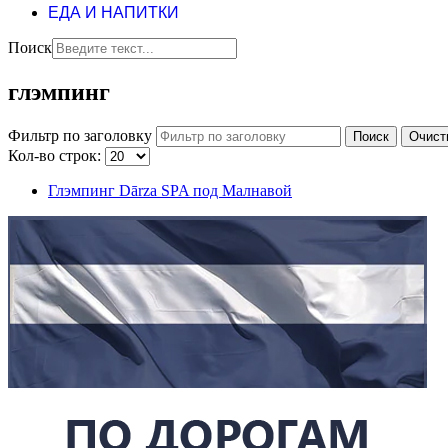
ЕДА И НАПИТКИ
Поиск
глэмпинг
Фильтр по заголовку
Поиск
Очист
Кол-во строк:
Глэмпинг Dārza SPA под Малнавой