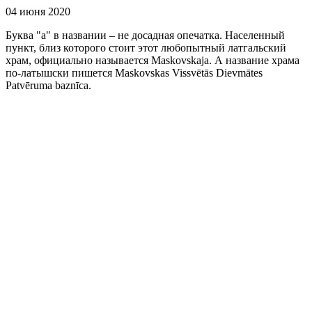
04 июня 2020
Буква "а" в названии – не досадная опечатка. Населенный
пункт, близ которого стоит этот любопытный латгальский
храм, официально называется Maskovskaja. А название храма
по-латышски пишется Maskovskas Vissvētās Dievmātes
Patvēruma baznīca.