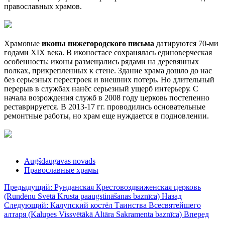
православных храмов.
Храмовые
иконы нижегородского письма
датируются 70-ми
годами XIX века. В иконостасе сохранялась единоверческая
особенность: иконы размещались рядами на деревянных
полках, прикрепленных к стене. Здание храма дошло до нас
без серьезных перестроек и внешних потерь. Но длительный
перерыв в службах нанёс серьезный ущерб интерьеру. С
начала возрождения служб в 2008 году церковь постепенно
реставрируется. В 2013-17 гг. проводились основательные
ремонтные работы, но храм еще нуждается в подновлении.
Augšdaugavas novads
Православные храмы
Предыдущий: Рунданская Крестовоздвиженская церковь
(Rundēnu Svētā Krusta paaugstināšanas baznīca)
Назад
Следующий: Калупский костёл Таинства Всесвятейшего
алтаря (Kalupes Vissvētākā Altāra Sakramenta baznīca)
Вперед