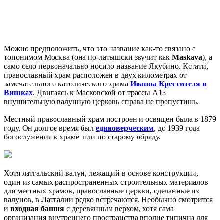
Можно предположить, что это название как-то связано с
топонимом Москва (она по-латышски звучит как
Maskava
), а
само село первоначально носило название Якубино. Кстати,
православный храм расположен в двух километрах от
замечательного католического храма
Иоанна Крестителя в
Вишках
. Двигаясь к Масковской от трассы A13
внушительную валунную церковь справа не пропустишь.
Местный православный храм построен и освящен была в 1879
году. Он долгое время был
единоверческим
, до 1939 года
богослужения в храме шли по старому обряду.
Хотя латгальский валун, лежащий в основе конструкции,
один из самых распространенных строительных материалов
для местных храмов, православные церкви, сделанные из
валунов, в Латгалии редко встречаются. Необычно смотрится
и
входная башня
с деревянным верхом, хотя сама
организация внутреннего пространства вполне типична для