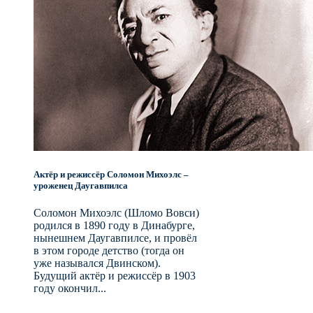
Актёр и режиссёр Соломон Михоэлс –
уроженец Даугавпилса
Соломон Михоэлс (Шломо Вовси)
родился в 1890 году в Динабурге,
нынешнем Даугавпилсе, и провёл
в этом городе детство (тогда он
уже назывался Двинском).
Будущий актёр и режиссёр в 1903
году окончил...