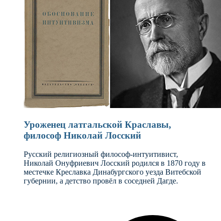
Уроженец латгальской Краславы,
философ Николай Лосский
Русский религиозный философ-интуитивист,
Николай Онуфриевич Лосский родился в 1870 году в
местечке Креславка Динабургского уезда Витебской
губернии, а детство провёл в соседней Дагде.