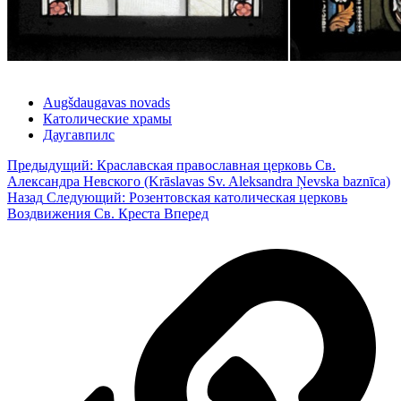
Augšdaugavas novads
Католические храмы
Даугавпилс
Предыдущий: Краславская православная церковь Св.
Александра Невского (Krāslavas Sv. Aleksandra Ņevska baznīca)
Назад
Следующий: Розентовская католическая церковь
Воздвижения Св. Креста
Вперед