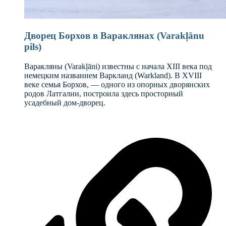
Дворец Борхов в Вараклянах (Varakļānu
pils)
Варакляны (Varakļāni) известны с начала XIII века под
немецким названием Варкланд (Warkland). В XVIII
веке семья Борхов, — одного из опорных дворянских
родов Латгалии, построила здесь просторный
усадебный дом-дворец.