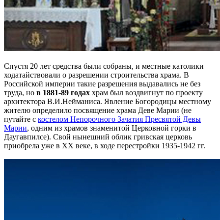
Спустя 20 лет средства были собраны, и местные католики
ходатайствовали о разрешении строительства храма. В
Российской империи такие разрешения выдавались не без
труда, но
в 1881-89 годах
храм был воздвигнут по проекту
архитектора В.И.Нейманиса. Явление Богородицы местному
жителю определило посвящение храма Деве Марии (не
путайте с
костелом Непорочного Зачатия Пресвятой Девы
Марии
, одним из храмов знаменитой Церковной горки в
Даугавпилсе). Свой нынешний облик гривская церковь
приобрела уже в XX веке, в ходе перестройки 1935-1942 гг.