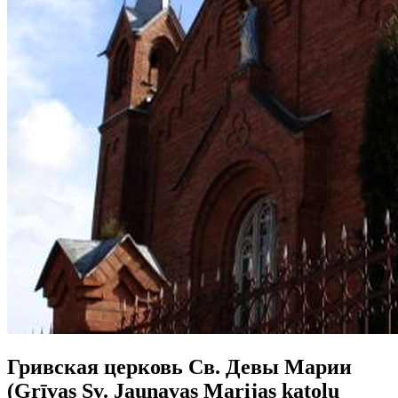
Гривская церковь Св. Девы Марии
(Grīvas Sv. Jaunavas Marijas katoļu