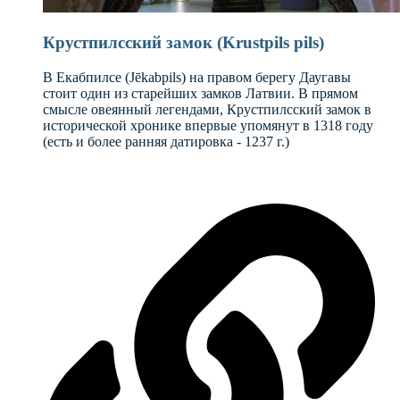
Крустпилсcкий замок (Krustpils pils)
В Екабпилсе (Jēkabpils) на правом берегу Даугавы
стоит один из старейших замков Латвии. В прямом
смысле овеянный легендами, Крустпилсский замок в
исторической хронике впервые упомянут в 1318 году
(есть и более ранняя датировка - 1237 г.)