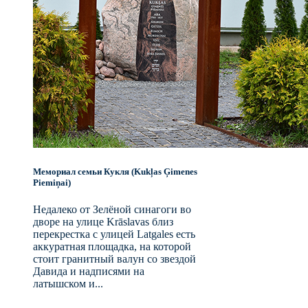
Мемориал семьи Кукля (Kukļas Ģimenes
Piemiņai)
Недалеко от Зелёной синагоги во
дворе на улице Krāslavas близ
перекрестка с улицей Latgales есть
аккуратная площадка, на которой
стоит гранитный валун со звездой
Давида и надписями на
латышском и...