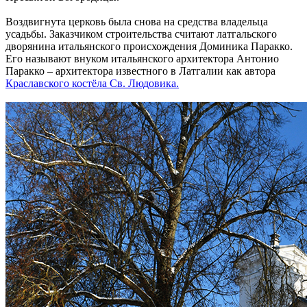
Воздвигнута церковь была снова на средства владельца
усадьбы. Заказчиком строительства считают латгальского
дворянина итальянского происхождения Доминика Паракко.
Его называют внуком итальянского архитектора Антонио
Паракко – архитектора известного в Латгалии как автора
Краславского костёла Св. Людовика.