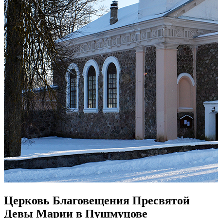
Церковь Благовещения Пресвятой
Девы Марии в Пушмуцове