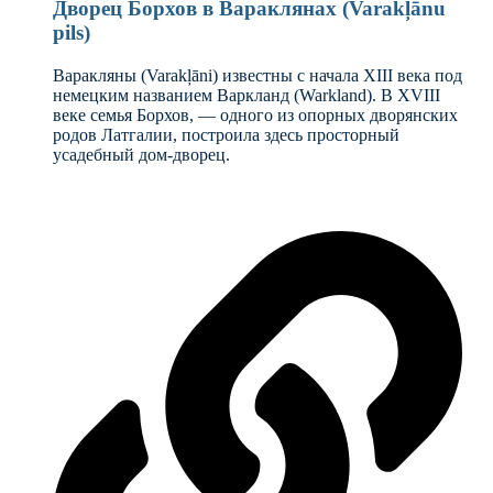
Дворец Борхов в Вараклянах (Varakļānu
pils)
Варакляны (Varakļāni) известны с начала XIII века под
немецким названием Варкланд (Warkland). В XVIII
веке семья Борхов, — одного из опорных дворянских
родов Латгалии, построила здесь просторный
усадебный дом-дворец.