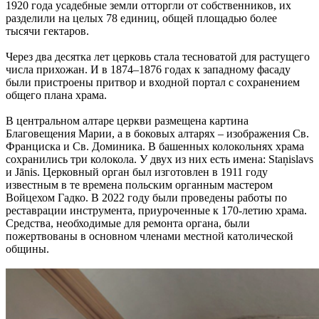
1920 года усадебные земли отторгли от собственников, их
разделили на целых 78 единиц, общей площадью более
тысячи гектаров.
Через два десятка лет церковь стала тесноватой для растущего
числа прихожан. И в 1874–1876 годах к западному фасаду
были пристроены притвор и входной портал с сохранением
общего плана храма.
В центральном алтаре церкви размещена картина
Благовещения Марии, а в боковых алтарях – изображения Св.
Франциска и Св. Доминика. В башенных колокольнях храма
сохранились три колокола. У двух из них есть имена: Staņislavs
и Jānis. Церковный орган был изготовлен в 1911 году
известным в те времена польским органным мастером
Войцехом Гадко. В 2022 году были проведены работы по
реставрации инструмента, приуроченные к 170-летию храма.
Средства, необходимые для ремонта органа, были
пожертвованы в основном членами местной католической
общины.