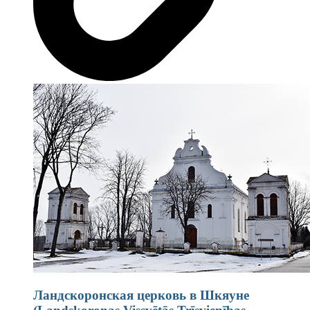
Ландскоронская церковь в Шкяуне