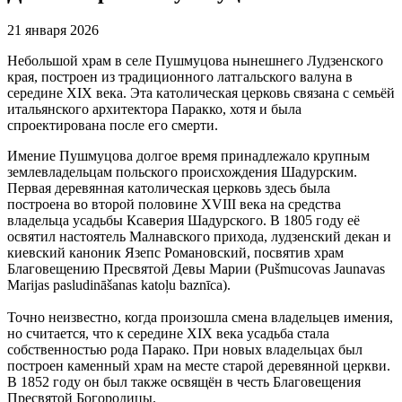
21 января 2026
Небольшой храм в селе Пушмуцова нынешнего Лудзенского
края, построен из традиционного латгальского валуна в
середине XIX века. Эта католическая церковь связана с семьёй
итальянского архитектора Паракко, хотя и была
спроектирована после его смерти.
Имение Пушмуцова долгое время принадлежало крупным
землевладельцам польского происхождения Шадурским.
Первая деревянная католическая церковь здесь была
построена во второй половине XVIII века на средства
владельца усадьбы Ксаверия Шадурского. В 1805 году её
освятил настоятель Малнавского прихода, лудзенский декан и
киевский каноник Язепс Романовский, посвятив храм
Благовещению Пресвятой Девы Марии (Pušmucovas Jaunavas
Marijas pasludināšanas katoļu baznīca).
Точно неизвестно, когда произошла смена владельцев имения,
но считается, что к середине XIX века усадьба стала
собственностью рода Парако. При новых владельцах был
построен каменный храм на месте старой деревянной церкви.
В 1852 году он был также освящён в честь Благовещения
Пресвятой Богородицы.