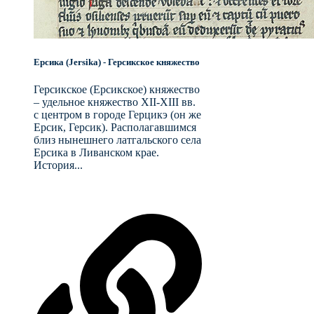
Ерсика (Jersika) - Герсикское княжество
Герсикское (Ерсикское) княжество
– удельное княжество XII-XIII вв.
с центром в городе Герцикэ (он же
Ерсик, Герсик). Располагавшимся
близ нынешнего латгальского села
Ерсика в Ливанском крае.
История...