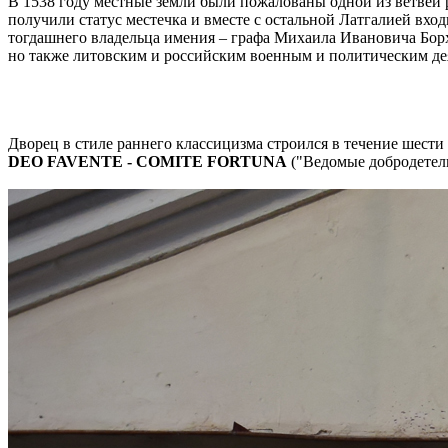
В 1538 году местные земли были пожалованы одной из ветвей 
получили статус местечка и вместе с остальной Латгалией вхо
тогдашнего владельца имения – графа Михаила Ивановича Бо
но также литовским и российским военным и политическим деят
Дворец в стиле раннего классицизма строился в течение шести
DEO FAVENTE - COMITE FORTUNA
("Ведомые добродетель