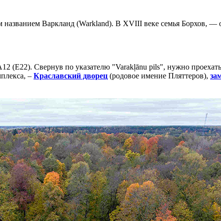
им названием Варкланд (Warkland). В XVIII веке семья Борхов, 
2 (E22). Свернув по указателю "Varakļānu pils", нужно проехат
плекса, –
Краславский дворец
(родовое имение Пляттеров),
за