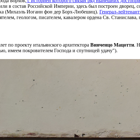
рода Борхов,
с историей которого связан ряд нынешних достопр
дили в состав Российской Империи, здесь был построен дворец,
рха (Михаэль Иоганн фон дер Борх-Любешиц).
Генерал-лейтенант
елем, геологом, писателем, кавалером ордена Св. Станислава, п
 лет по проекту итальянского архитектора
Винченцо Мацотти
. 
ю, имеем покровителем Господа и спутницей удачу").