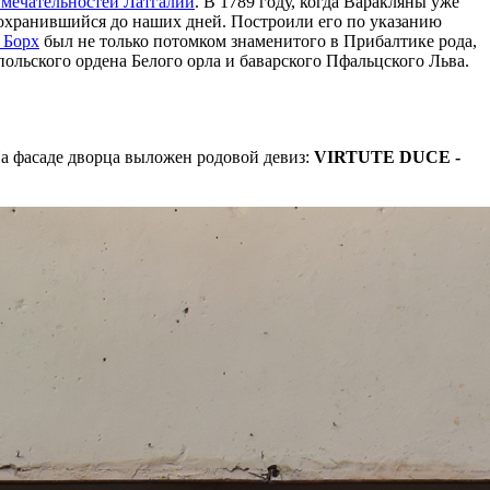
имечательностей Латгалии
. В 1789 году, когда Варакляны уже
 сохранившийся до наших дней. Построили его по указанию
 Борх
был не только потомком знаменитого в Прибалтике рода,
ольского ордена Белого орла и баварского Пфальцского Льва.
На фасаде дворца выложен родовой девиз:
VIRTUTE DUCE -