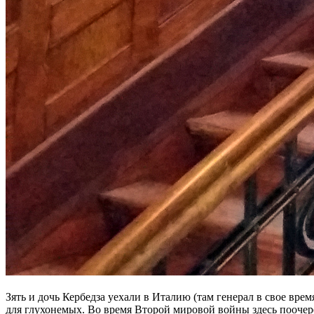
Зять и дочь Кербедза уехали в Италию (там генерал в свое вр
для глухонемых. Во время Второй мировой войны здесь поочере