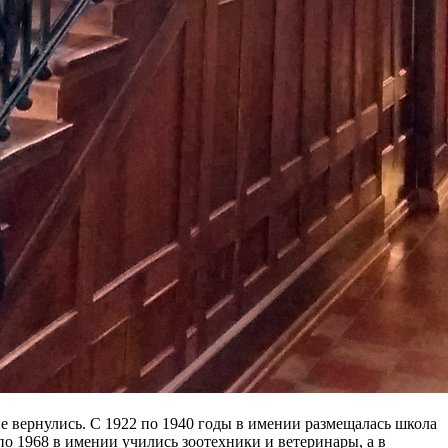
не вернулись. С 1922 по 1940 годы в имении размещалась школа
о 1968 в имении учились зоотехники и ветеринары, а в