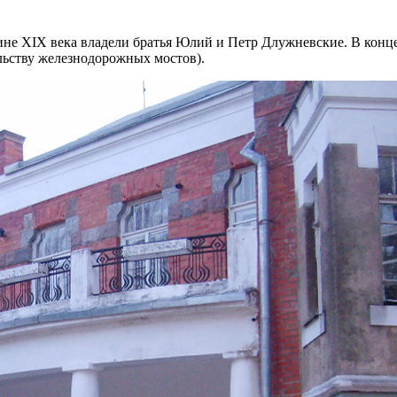
не XIX века владели братья Юлий и Петр Длужневские. В конце
льству железнодорожных мостов).