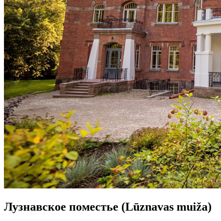
Лузнавское поместье (Lūznavas muiža)