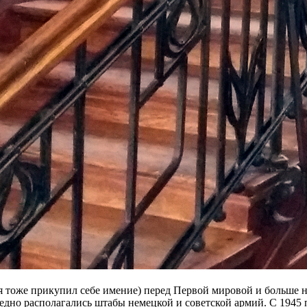
емя тоже прикупил себе имение) перед Первой мировой и больше 
дно располагались штабы немецкой и советской армий. С 1945 п