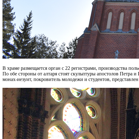
В храме размещается орган с 22 регистрами, производства пол
По обе стороны от алтаря стоят скульптуры апостолов Петра 
монах-иезуит, покровитель молодежи и студентов, представле