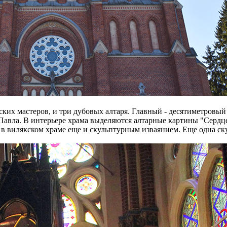
ьских мастеров, и три дубовых алтаря. Главный - десятиметровы
и Павла. В интерьере храма выделяются алтарные картины "Серд
н в вилякском храме еще и скульптурным изваянием. Еще одна с