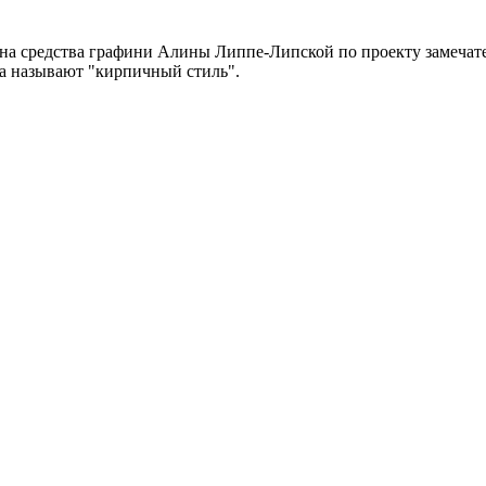
г. на средства графини Алины Липпе-Липской по проекту замеча
да называют "кирпичный стиль".