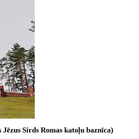
Jēzus Sirds Romas katoļu baznīca)