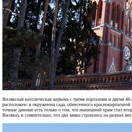
Вилякская католическая церковь с тремя порталами и двумя 
расположен: в окружении сада, обнесенного краснокирпичной с
точные данные есть только о том, что нынешний храм стал вт
Виляка), и сомнительно, что два замка строились на разных мес