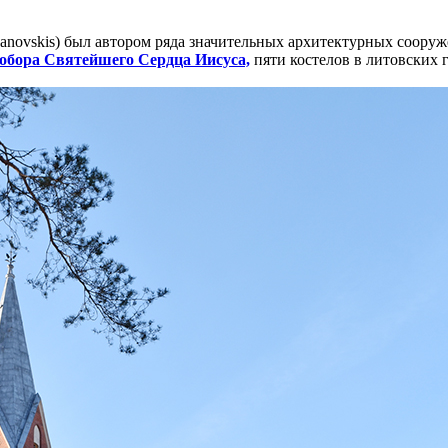
iganovskis) был автором ряда значительных архитектурных соору
собора Святейшего Сердца Иисуса,
пяти костелов в литовских 