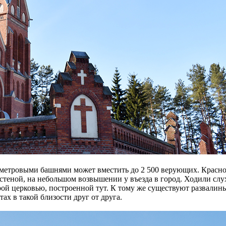
46-метровыми башнями может вместить до 2 500 верующих. Кра
теной, на небольшом возвышении у въезда в город. Ходили слухи
орой церковью, построенной тут. К тому же существуют развали
тах в такой близости друг от друга.