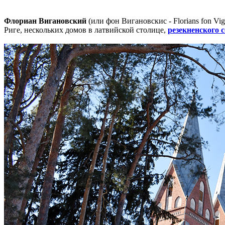
Флориан Вигановский
(или фон Вигановскис - Florians fon V
Риге, нескольких домов в латвийской столице,
резекненского 