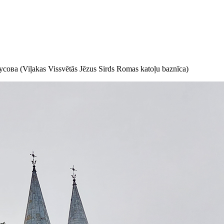
а (Viļakas Vissvētās Jēzus Sirds Romas katoļu baznīca)