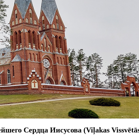
его Сердца Иисусова (Viļakas Vissvētās 