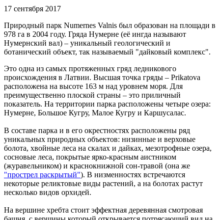
17 сентября 2017
Природный парк Numernes Valnis был образован на площади в
978 га в 2004 году. Гряда Нумерне (её ингда называют
Нумернский вал) – уникальный геологический и
ботанический объект, так называемый "дайковый комплекс".
Это одна из самых протяженных гряд ледникового
происхождения в Латвии. Высшая точка гряды – Prikatova
расположена на высоте 163 м над уровнем моря. Для
преимущественно плоской страны – это приличный
показатель. На территории парка расположены четыре озера:
Нумерне, Большое Кугру, Малое Кугру и Каршусалас.
В составе парка и в его окрестностях расположены ряд
уникальных природных объектов: низинные и верховые
болота, хвойные леса на скалах и дайках, мезотрофные озера,
сосновые леса, покрытые ярко-красным аистником
(журавельником) и краснокнижной сон-травой (она же
"прострел раскрытый"
). В низменностях встречаются
некоторые реликтовые виды растений, а на болотах растут
несколько видов орхидей.
На вершине хребта стоит эффектная деревянная смотровая
башня, с вершины который открывается потрясающий вид на