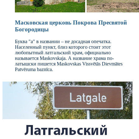
Масковская церковь Покрова Пресвятой
Богородицы
Буква "а" в названии – не досадная опечатка.
Населенный пункт, близ которого стоит этот
любопытный латгальский храм, официально
называется Maskovskaja. А название храма по-
латышски пишется Maskovskas Vissvētās Dievmātes
Patvēruma baznīca.