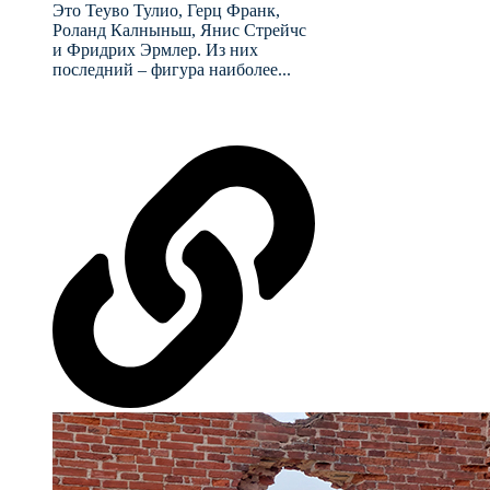
Это Теуво Тулио, Герц Франк,
Роланд Калныньш, Янис Стрейчс
и Фридрих Эрмлер. Из них
последний – фигура наиболее...