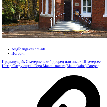
Augšdaugavas novads
История
Предыдущий: Стамериенский дворец или замок Штомерзее
Назад
Следующий: Гора Маконькалнс (Mākoņkalns)
Вперед