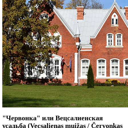
"Червонка" или Вецсалиенская
усадьба (Vecsalienas muižas / Červonkas