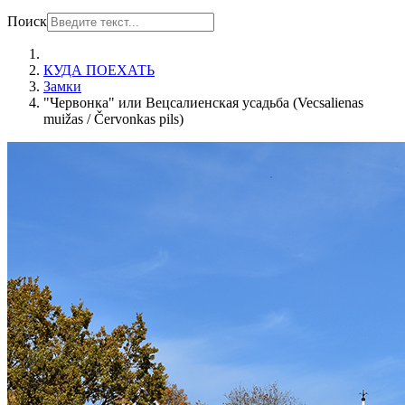
Поиск
КУДА ПОЕХАТЬ
Замки
"Червонка" или Вецсалиенская усадьба (Vecsalienas
muižas / Červonkas pils)