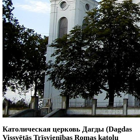
Католическая церковь Дагды (Dagdas
Vissvētās Trīsvienības Romas katoļu