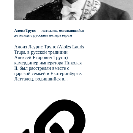
Алоиз Трупс — латгалец, остававшийся
до конца с русским императором
Алоиз Лаурис Трупс (Aloīzs Lauris
Trūps, в русской традиции
Алексей Егорович Трупп) –
камердинер императора Николая
II, был расстрелян вместе с
царской семьей в Екатеринбурге.
Латгалец, родившийся в...