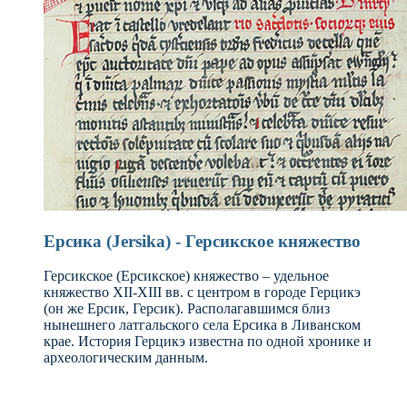
Ерсика (Jersika) - Герсикское княжество
Герсикское (Ерсикское) княжество – удельное
княжество XII-XIII вв. с центром в городе Герцикэ
(он же Ерсик, Герсик). Располагавшимся близ
нынешнего латгальского села Ерсика в Ливанском
крае. История Герцикэ известна по одной хронике и
археологическим данным.