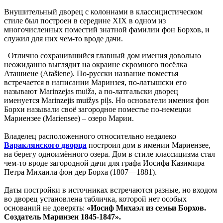
Внушительный дворец с колоннами в классицистическом
стиле был построен в середине XIX в одном из
многочисленных поместий знатной фамилии фон Борхов, и
служил для них чем-то вроде дачи.
Отлично сохранившийся главный дом имения довольно
неожиданно выглядит на окраине скромного посёлка
Аташиене (Atašiene). По-русски название поместья
встречается в написании Маринзея, по-латышски его
называют Marinzejas muiža, а по-латгальски дворец
именуется Marinzejis muižys piļs. Но основатели имения фон
Борхи называли своё загородное поместье по-немецки
Мариензее (Mariensee) – озеро Марии.
Владелец расположенного относительно недалеко
Вараклянского дворца
построил дом в имении Мариензее,
на берегу одноимённого озера. Дом в стиле классицизма стал
чем-то вроде загородной дачи для графа Иосифа Казимира
Петра Михаила фон дер Борха (1807—1881).
Даты постройки в источниках встречаются разные, но входом
во дворец установлена табличка, которой нет особых
оснований не доверять:
«Иосиф Михаэл из семьи Борхов.
Создатель Маринзеи 1845-1847».