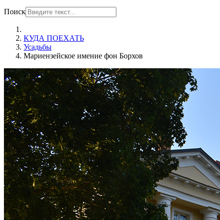
Поиск
КУДА ПОЕХАТЬ
Усадьбы
Мариензейское имение фон Борхов