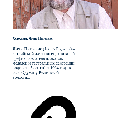
Художник Язепс Пигознис
Язепс Пигознис (Jāzeps Pīgoznis) –
латвийский живописец, книжный
график, создатель плакатов,
медалей и театральных декораций
родился 15 сентября 1934 года в
селе Одуману Ружинской
волости...