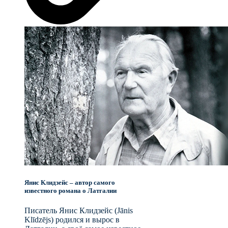
Янис Клидзейс – автор самого
известного романа о Латгалии
Писатель Янис Клидзейс (Jānis
Klīdzējs) родился и вырос в