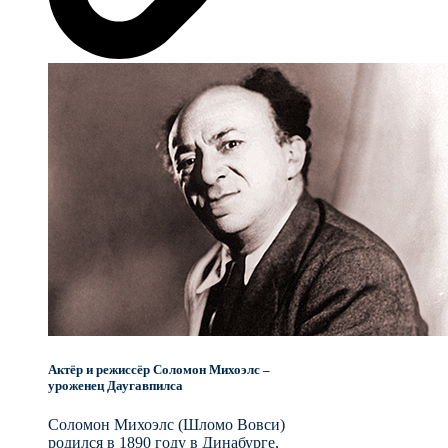
Актёр и режиссёр Соломон Михоэлс –
уроженец Даугавпилса
Соломон Михоэлс (Шломо Вовси)
родился в 1890 году в Динабурге,