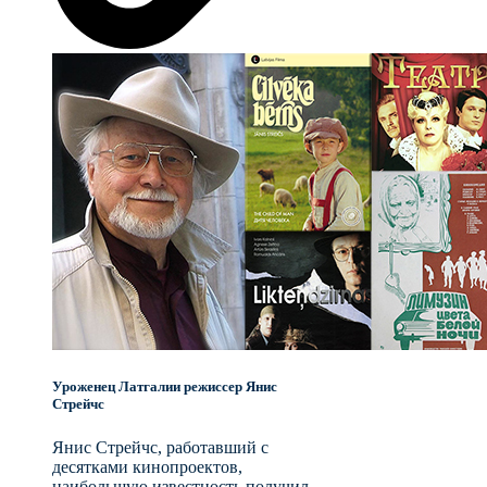
Уроженец Латгалии режиссер Янис
Стрейчc
Янис Стрейчс, работавший с
десятками кинопроектов,
наибольшую известность получил