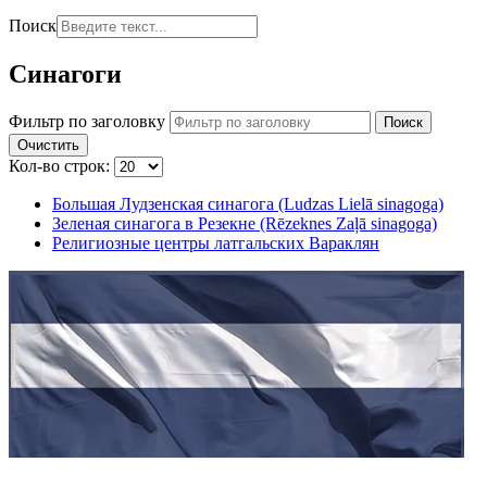
Поиск
Синагоги
Фильтр по заголовку
Поиск
Очистить
Кол-во строк:
Большая Лудзенская синагога (Ludzas Lielā sinagoga)
Зеленая синагога в Резекне (Rēzeknes Zaļā sinagoga)
Религиозные центры латгальских Вараклян