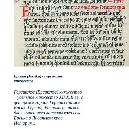
Ерсика (Jersika) - Герсикское
княжество
Герсикское (Ерсикское) княжество
– удельное княжество XII-XIII вв. с
центром в городе Герцикэ (он же
Ерсик, Герсик). Располагавшимся
близ нынешнего латгальского села
Ерсика в Ливанском крае.
История...