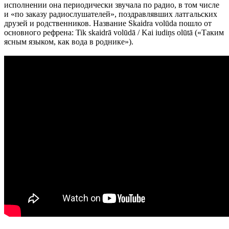
исполнении она периодически звучала по радио, в том числе
и «по заказу радиослушателей», поздравлявших латгальских
друзей и родственников. Название Skaidra volūda пошло от
основного рефрена: Tik skaidrā volūdā / Kai iudiņs olūtā («Таким
ясным языком, как вода в роднике»).