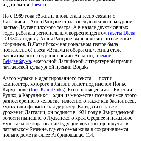
издательстве
Liesma.
Но с 1989 года её жизнь вновь стала тесно связана с
Латгалией – Анна Ранцане стала заведующей литературной
частью Даугавпилсского театра. А в начале двухтысячных
годов работала региональным корреспондентом
газеты Diena
.
С 1980-х годов у Анны Ранцане вышли десять поэтических
сборников. В Латвийском национальном театре была
поставлена её пьеса «Ведьма и оборотень». Анна стала
лауреатом литературной премии Аспазии,
премии
Вейденбаума
, ежегодной Латвийской литературной премии,
латгальской культурной премии Boņuks.
Автор музыки и адаптированного текста — поэт и
композитор, которого в Латвии знают под именем Йоньс
Карудзникс (
Joņs Karūdznīks
). Его настоящее имя – Евгений
Рушко, а Карудзникс – один из множества псевдонимов этого
разностороннего человека, известного также как баснописец,
художник-оформитель и дирижёр. Карудзникс также
уроженец Латгалии, он родился в 1921 году в Звиргзденской
волости нынешнего Лудзенского края. Среднее и начальное
музыкальное образование будущий композитор получил в
латгальском Резекне, где его семья жила в сохранившемся
поныне доме на аллее Атбривошанас, 114.