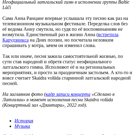
Неофициальный латгальский гимн в исполнении группы Baltie
Lāči
Сама Анна Ранцане впервые услышала эту песню как раз на
телевизионном музыкальном фестивале. Переделка слов без
её ведома Анну смутила, но судя по её воспоминаниям не
возмутила. Единственный раз в жизни Анна (
встретила
Карудзникса
на Днях поэзии, но посчитала неловким
спрашивать у мэтра, зачем он изменил слова.
Так или иначе, песня зажила самостоятельной жизнью, по
сути став народной и обретя статус неофициального
латгальского гимна. Исполняют её и на региональных
мероприятиях, и просто за праздничным застольем. А кто-то и
вовсе считает Skaidra volūda старинной латгальской народной
песней.
На заглавном фото (
кадр записи концерта
«Сделано в
Латгалии» в момент исполнения песни Skaidra volūda
(Концертный зал «Дзинтари», 2022 год).
История
Музыка