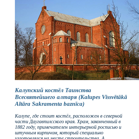
Калупский костёл Таинства
Всесвятейшего алтаря (Kalupes Vissvētākā
Altāra Sakramenta baznīca)
Калупе, где стоит костёл, расположен в северной
части Даугавпилсского края. Храм, законченный в
1882 году, примечателен интерьерной росписью и
штучным кирпичом, который специально
изготовлялся на месте строительства. А