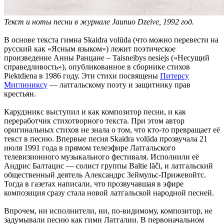
Текст и ноты песни в журнале Jaunuo Dzeive, 1992 год.
В основе текста гимна Skaidra volūda (что можно перевести на
русский как «Ясным языком») лежит поэтическое
произведение Анны Ранцане – Taisneibys nesiejs («Несущий
справедливость»), опубликованное в сборнике стихов
Piektdiena в 1986 году. Эти стихи посвящены
Питерсу
Миглиниксу
— латгальскому поэту и защитнику прав
крестьян.
Карудзникс выступил и как композитор песни, и как
переработчик стихотворного текста. При этом автор
оригинальных стихов не знала о том, что кто-то превращает её
текст в песню. Впервые песня Skaidra volūda прозвучала 21
июля 1991 года в прямом телеэфире Латгальского
телевизионного музыкального фестиваля. Исполнили её
Андрис Балтацис — солист группы Baltie lāči, и латгальский
общественный деятель Александрс Зеймульс-Прижевойтс.
Тогда в газетах написали, что прозвучавшая в эфире
композиция сразу стала новой латгальской народной песней.
Впрочем, ни исполнители, ни, по-видимому, композитор, не
задумывали песню как гимн Латгалии. В первоначальном